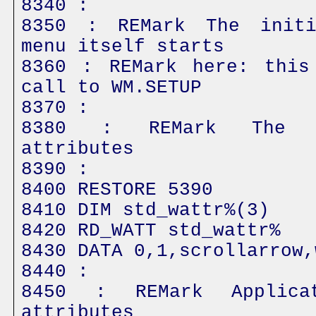
8340 :
8350 : REMark The initi
menu itself starts
8360 : REMark here: this
call to WM.SETUP
8370 :
8380 : REMark The s
attributes
8390 :
8400 RESTORE 5390
8410 DIM std_wattr%(3)
8420 RD_WATT std_wattr%
8430 DATA 0,1,scrollarrow,
8440 :
8450 : REMark Applica
attributes