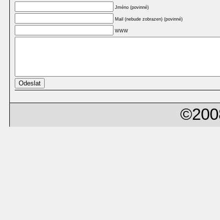
Jméno (povinné)
Mail (nebude zobrazen) (povinné)
WWW
©200