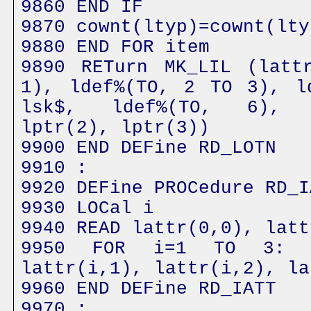
9860 END IF
9870 cownt(ltyp)=cownt(lty
9880 END FOR item
9890 RETurn MK_LIL (latt
1), ldef%(TO, 2 TO 3), l
lsk$, ldef%(TO, 6), 
lptr(2), lptr(3))
9900 END DEFine RD_LOTN
9910 :
9920 DEFine PROCedure RD_I
9930 LOCal i
9940 READ lattr(0,0), latt
9950 FOR i=1 TO 3: R
lattr(i,1), lattr(i,2), la
9960 END DEFine RD_IATT
9970 :