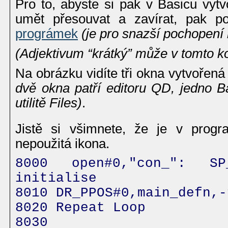
Pro to, abyste si pak v Basicu vytv
umět přesouvat a zavírat, pak p
prográmek
(je pro snazší pochopen
(Adjektivum “krátký” může v tomto ko
Na obrázku vidíte tři okna vytvoře
dvě okna patří editoru QD, jedno B
utilitě Files)
.
Jistě si všimnete, že je v progr
nepoužitá ikona.
8000 open#0,"con_": S
initialise
8010 DR_PPOS#0,main_defn,-
8020 Repeat Loop
8030 R