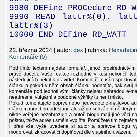
9980 DEFine PROCedure RD_W
9990 READ lattr%(0), latt
lattr%(3)
10000 END DEFine RD_WATT
22. března 2024
| autor:
dex
| rubrika:
Hexadecim
Komentáře (0)
Pod tímto textem najdete formulář, jehož prostřednictvím
právě dočetli. Vaše reakce rozhodně v koši nekončí, te
následujících několik pravidel: Komentář musí respektovat
článku a pokud v něm obsah článku hodnotíte, pak svůj ná
komentáře pod jednotlivými články nejsou náhradou e-mailu
neadresné, vulgární a podobné výkřiky tu není místo.
Pokud komentujete poprvé nebo neuvedete e-mailovou adr
článkem ihned po odeslání, ale až po schválení některým 
nikde veřejně nezobrazuje a autoři blogu mají jiné věci 
poštou, takže adresu směle vyplňte. Pomůžete tím zejména
I přes vše výše uvedené si autor a správce blogu vy
moderovat, zkracovat či doplňovat dle vlastního uvážení.