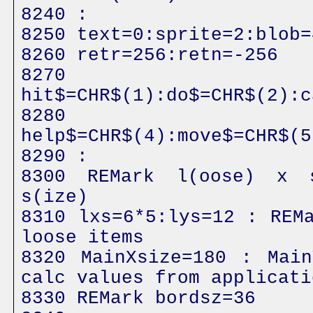
8240 :
8250 text=0:sprite=2:blob=
8260 retr=256:retn=-256
8270
hit$=CHR$(1):do$=CHR$(2):c
8280
help$=CHR$(4):move$=CHR$(5
8290 :
8300 REMark l(oose) x 
s(ize)
8310 lxs=6*5:lys=12 : REM
loose items
8320 MainXsize=180 : Main
calc values from applicati
8330 REMark bordsz=36