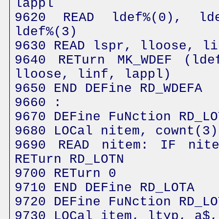
lappl
9620 READ ldef%(0), lde
ldef%(3)
9630 READ lspr, lloose, li
9640 RETurn MK_WDEF (lde
lloose, linf, lappl)
9650 END DEFine RD_WDEFA
9660 :
9670 DEFine FuNction RD_LO
9680 LOCal nitem, cownt(3)
9690 READ nitem: IF nite
RETurn RD_LOTN
9700 RETurn 0
9710 END DEFine RD_LOTA
9720 DEFine FuNction RD_LO
9730 LOCal item, ltyp, a$,