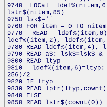
9740 LOCal ldef%(nitem,6
lstr$(nitem,85)
9750 lsk$=''
9760 FOR item = 0 TO nitem
9770 READ ldef%(item,0)
ldef%(item,2), ldef%(item,
9780 READ ldef%(item,4), l
9790 READ a$: lsk$=lsk$ & 
9800 READ ltyp
9810 ldef%(item,6)=ltyp
256)/2
9820 IF ltyp
9830 READ lptr(ltyp,cownt(
9840 ELSE
9850 READ lstr$(cownt(0))