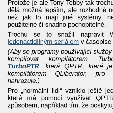
Protože je ale Tony Tebby tak troc
dělá možná lepším, ale rozhodně 
než jak to mají jiné systémy, n
použitelné či snadno pochopitelné.
Trochu se to snažil napravit 
jedenáctidílným seriálem
v časopise
(Aby se programy používající služb
kompilovat kompilátorem Turb
TurboPTR
, která QPTR, které je
kompilátorem QLiberator, pro
nahrazuje.)
Pro „normální lidi“ vzniklo ještě j
které má pomoci využívat QP
způsobem, například tím, že poskyt