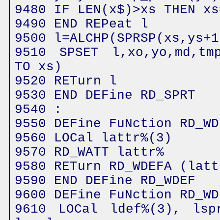
9480 IF LEN(x$)>xs THEN xs
9490 END REPeat l
9500 l=ALCHP(SPRSP(xs,ys+1
9510 SPSET l,xo,yo,md,tm
TO xs)
9520 RETurn l
9530 END DEFine RD_SPRT
9540 :
9550 DEFine FuNction RD_WD
9560 LOCal lattr%(3)
9570 RD_WATT lattr%
9580 RETurn RD_WDEFA (latt
9590 END DEFine RD_WDEF
9600 DEFine FuNction RD_WD
9610 LOCal ldef%(3), lsp