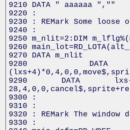
9210 DATA " aaaaaa ",""
9220 :
9230 : REMark Some loose o
9240 :
9250 m_nlit=2:DIM m_lflg%(
9260 main_lot=RD_LOTA(alt_
9270 DATA m_nlit
9280 DATA 1
(lxs+4)*0,4,0,0,move$,spri
9290 DATA lxs-12,l
28,4,0,0,cancel$,sprite+re
9300 :
9310 :
9320 : REMark The window d
9330 :