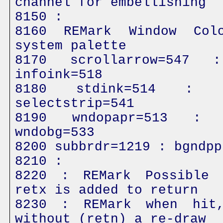
channel for embellishing
8150 :
8160 REMark Window Col
system palette
8170 scrollarrow=547 
infoink=518
8180 stdink=514 : s
selectstrip=541
8190 wndopapr=513 : 
wndobg=533
8200 subbrdr=1219 : bgndpp
8210 :
8220 : REMark Possible 
retx is added to return
8230 : REMark when hit
without (retn) a re-draw