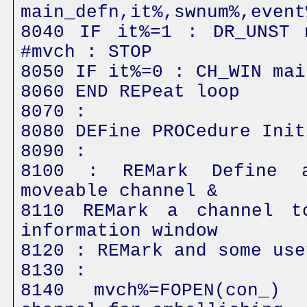
main_defn,it%,swnum%,event
8040 IF it%=1 : DR_UNST 
#mvch : STOP
8050 IF it%=0 : CH_WIN mai
8060 END REPeat loop
8070 :
8080 DEFine PROCedure Init
8090 :
8100 : REMark Define a
moveable channel &
8110 REMark a channel t
information window
8120 : REMark and some use
8130 :
8140 mvch%=FOPEN(con_)