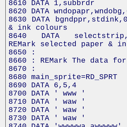
8610 DATA 1,subbrdr
8620 DATA wndopapr,wndobg,
8630 DATA bgndppr,stdink,
& ink colours
8640 DATA selectstrip,
REMark selected paper & in
8650 :
8660 : REMark The data for
8670 :
8680 main_sprite=RD_SPRT
8690 DATA 6,5,4
8700 DATA ' www '
8710 DATA ' waw '
8720 DATA ' waw '
8730 DATA ' waw '
8740 DATA 'wwwwwa awwwww'