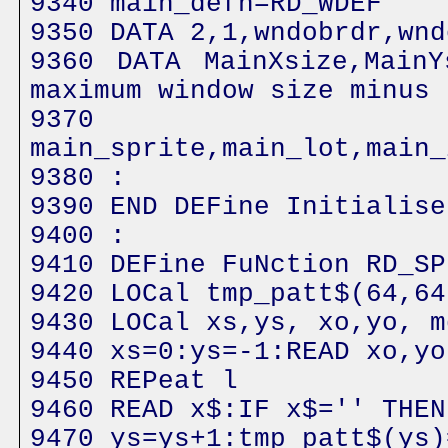
9340 main_defn=RD_WDEF
9350 DATA 2,1,wndobrdr,wnd
9360 DATA MainXsize,MainY
maximum window size minus 
9370 
main_sprite,main_lot,main_
9380 :
9390 END DEFine Initialise
9400 :
9410 DEFine FuNction RD_SP
9420 LOCal tmp_patt$(64,64
9430 LOCal xs,ys, xo,yo, m
9440 xs=0:ys=-1:READ xo,yo
9450 REPeat l
9460 READ x$:IF x$='' THEN
9470 ys=ys+1:tmp_patt$(ys)