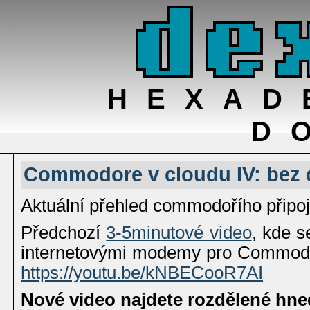
HEXAD
D
Commodore v cloudu IV: bez d
Aktuální přehled commodořího připoj
Předchozí
3-5minutové video
, kde 
internetovými modemy pro Commodo
https://youtu.be/kNBECooR7AI
Nové video najdete rozdělené hned