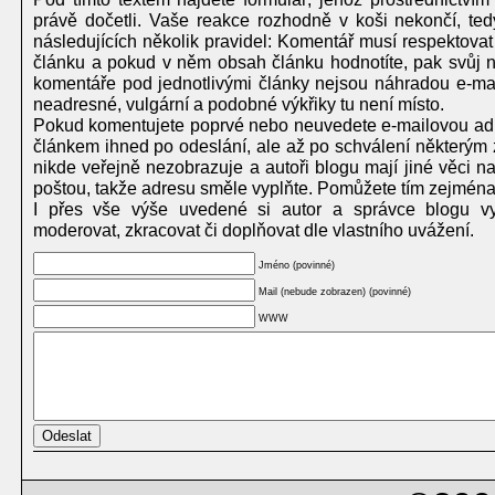
právě dočetli. Vaše reakce rozhodně v koši nekončí, te
následujících několik pravidel: Komentář musí respektovat
článku a pokud v něm obsah článku hodnotíte, pak svůj ná
komentáře pod jednotlivými články nejsou náhradou e-mailu
neadresné, vulgární a podobné výkřiky tu není místo.
Pokud komentujete poprvé nebo neuvedete e-mailovou adr
článkem ihned po odeslání, ale až po schválení některým 
nikde veřejně nezobrazuje a autoři blogu mají jiné věci 
poštou, takže adresu směle vyplňte. Pomůžete tím zejména
I přes vše výše uvedené si autor a správce blogu vy
moderovat, zkracovat či doplňovat dle vlastního uvážení.
Jméno (povinné)
Mail (nebude zobrazen) (povinné)
WWW