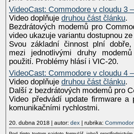
VideoCast: Commodore v cloudu 3 
Video doplňuje
druhou část článku
.
Bezdrátových modemů pro Commodor
video ukazuje variantu dostupnou ze
Svou základní činnost plní dobře, 
mezi jednotlivými druhy modemů 
použití. Problémy hlásí i VIC-20.
VideoCast: Commodore v cloudu 4
Video doplňuje
druhou část článku
.
Další z bezdrátových modemů pro 
Video předvádí update firmware a 
komunikačními rychlostmi.
20. dubna 2018
| autor:
dex
| rubrika:
Commodor
Pod tímto textem najdete formulář, jehož prostřednictvím