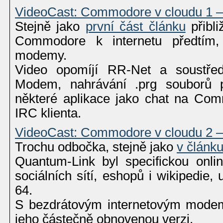
VideoCast: Commodore v cloudu 1 –
Stejně jako
první část článku
přibli
Commodore k internetu předtím, 
modemy.
Video opomíjí RR-Net a soustřed
Modem, nahrávání .prg souborů 
některé aplikace jako chat na Co
IRC klienta.
VideoCast: Commodore v cloudu 2 
Trochu odbočka, stejně jako
v článk
Quantum-Link byl specifickou onli
sociálních sítí, eshopů i wikipedi
64.
S bezdrátovým internetovým mod
jeho částečně obnovenou verzi.