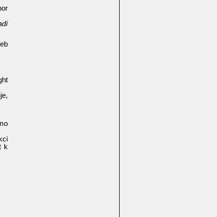
bor
adí
Web
ght
je,
ímo
kci
t k