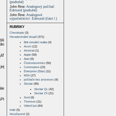
(podruhé)
John Rine
:
Analogový počítač
Edmund (podruhé)
John Rine
:
Analogové
výpočetnictví: Edmund (část I.)
RUBRIKY
Chorobopis
(3)
Hexadecimální doupě
(371)
ílí
8bit virtuální realita
(4)
iki
Acorn
(12)
Amstrad
(1)
již
Apple
(59)
Atari
(6)
Československo
(50)
jej
Commodore
(23)
Enterprise (Elan)
(11)
MSX
(27)
počítače bez procesoru
(6)
Sinclair
(85)
ále
Sinclair QL
(42)
Sinclair ZX
(21)
Sord
(6)
API
Thomson
(11)
VideoCast
(64)
Indie
(5)
Nezařazené
(2)