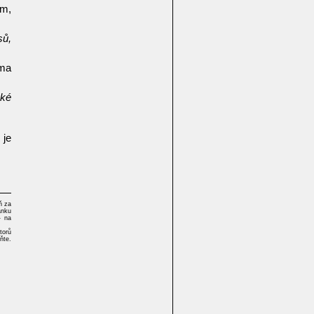
em,
sů,
ěma
aké
 je
ň za
ánku
- na
torů
ňte.