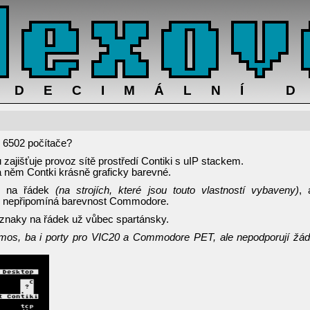
ADECIMÁLNÍ 
 6502 počítače?
zajišťuje provoz sítě prostředí Contiki s uIP stackem.
něm Contki krásně graficky barevné.
ků na řádek
(na strojích, které jsou touto vlastností vybaveny)
, 
c nepřipomíná barevnost Commodore.
0 znaky na řádek už vůbec spartánsky.
 Atmos, ba i porty pro VIC20 a Commodore PET, ale nepodporují žá