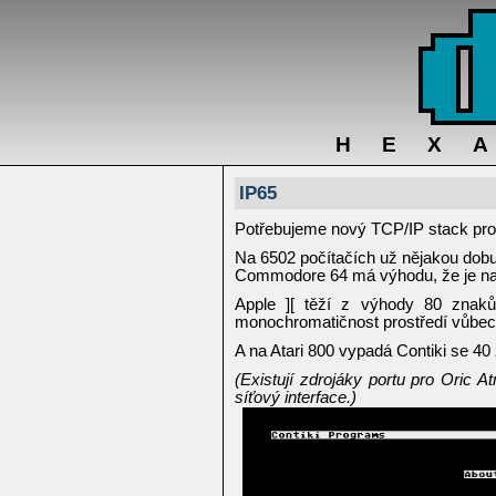
HEX
IP65
Potřebujeme nový TCP/IP stack pro
Na 6502 počítačích už nějakou dobu 
Commodore 64 má výhodu, že je na 
Apple ][ těží z výhody 80 zna
monochromatičnost prostředí vůbe
A na Atari 800 vypadá Contiki se 4
(Existují zdrojáky portu pro Oric
síťový interface.)