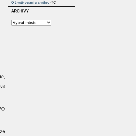
O životě vesmíru a vůbec
(40)
ARCHIVY
té,
vit
.PO
 ze