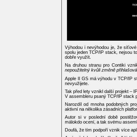
Výhodou i nevýhodou je, že síťové 
spolu jeden TCP/IP stack, nejsou to
dobře využít.
Na druhou stranu pro Contiki vzni
nepoužitelný kvůli změně přihlašová
Apple II GS má výhodu v TCP/IP sta
nevyužijete.
Tak před lety vznikl další projekt – I
V assembleru psaný TCP/IP stack p
Narozdíl od mnoha podobných proje
aktivní na několika zásadních platf
Autor si v poslední době postěž
málokdo ocení, a tak svému assembl
Doufá, že tím podpoří vznik více apli