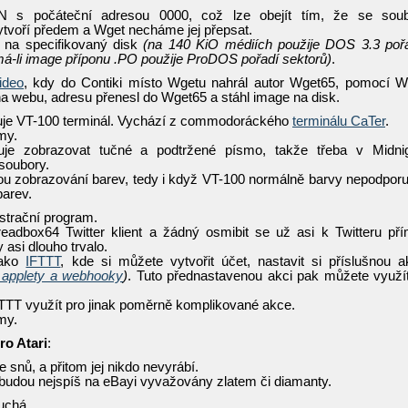
N s počáteční adresou 0000, což lze obejít tím, že se sou
tvoří předem a Wget necháme jej přepsat.
e na specifikovaný disk
(na 140 KiO médiích použije DOS 3.3 poř
má-li image příponu .PO použije ProDOS pořadí sektorů)
.
ideo
, kdy do Contiki místo Wgetu nahrál autor Wget65, pomocí 
na webu, adresu přenesl do Wget65 a stáhl image na disk.
je VT-100 terminál. Vychází z commodoráckého
terminálu CaTer
.
rmy.
je zobrazovat tučné a podtržené písmo, takže třeba v Midni
soubory.
 zobrazování barev, tedy i když VT-100 normálně barvy nepodporu
barev.
strační program.
adbox64 Twitter klient a žádný osmibit se už asi k Twitteru př
 asi dlouho trvalo.
jako
IFTTT
, kde si můžete vytvořit účet, nastavit si příslušnou a
 applety a webhooky
)
. Tuto přednastavenou akci pak můžete využí
FTTT využít pro jinak poměrně komplikované akce.
rmy.
ro Atari
:
e snů, a přitom jej nikdo nevyrábí.
 budou nejspíš na eBayi vyvažovány zlatem či diamanty.
uchá.