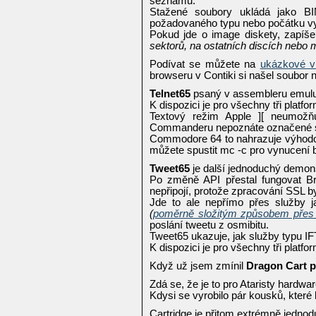
seznamu.
Stažené soubory ukládá jako BI
požadovaného typu nebo počátku vy
Pokud jde o image diskety, zapíš
sektorů, na ostatních discích nebo 
Podívat se můžete na
ukázkové v
browseru v Contiki si našel soubor 
Telnet65
psaný v assembleru emulu
K dispozici je pro všechny tři platfo
Textový režim Apple ][ neumožňu
Commanderu nepoznáte označené 
Commodore 64 to nahrazuje výhodou
můžete spustit mc -c pro vynucení 
Tweet65
je další jednoduchý demon
Po změně API přestal fungovat Bre
nepřipojí, protože zpracování SSL by
Jde to ale nepřímo přes služby 
(
poměrně složitým způsobem přes
poslání tweetu z osmibitu.
Tweet65 ukazuje, jak služby typu I
K dispozici je pro všechny tři platfo
Když už jsem zmínil
Dragon Cart p
Zdá se, že je to pro Ataristy hardwar
Kdysi se vyrobilo pár kousků, které
Cartridge je přitom extrémně jednod