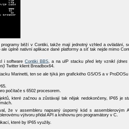
programy běží v Contiki, takže mají jednotný vzhled a ovládání, sd
 ale úplně nativní aplikace dané platformy a síť tak nejde mimo Cont
kl i software
Contiki BBS
, a na uIP stacku před lety vznikl
(dnes 
ní)
Twitter klient Breadbox64.
cku Marinetti, ten se ale týká jen grafického GS/OS a v ProDOSu 
P65.
ro počítače s 6502 procesorem.
ktů, které začnou a zůstávají tak nějak nedokončeny, IP65 je st
ormách.
oval, že v assembleru napsaný úsporný kód s assemblerovým 
erovému výtvoru přidal API a knihovnu pro programátory v C.
kací, které by IP65 využily.