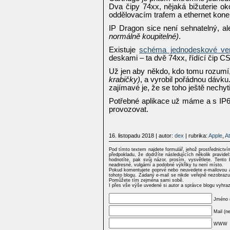
Dva čipy 74xx, nějaká bižuterie o
oddělovacím trafem a ethernet kon
IP Dragon sice není sehnatelný, ale
normálně koupitelné)
.
Existuje
schéma jednodeskové ve
deskami – ta dvě 74xx, řídící čip CS
Už jen aby někdo, kdo tomu rozumí,
krabičky)
, a vyrobil pořádnou dávku
zajímavé je, že se toho ještě nechyt
Potřebné aplikace už máme a s IP6
provozovat.
16. listopadu 2018
| autor:
dex
| rubrika:
Apple
,
At
Pod tímto textem najdete formulář, jehož prostřednictv
předpokladu, že dodržíte následujících několik pravi
hodnotíte, pak svůj názor, prosím, vysvětlete. Tento 
neadresné, vulgární a podobné výkřiky tu není místo.
Pokud komentujete poprvé nebo neuvedete e-mailovou a
tohoto blogu. Zadaný e-mail se nikde veřejně nezobrazu
Pomůžete tím zejména sami sobě.
I přes vše výše uvedené si autor a správce blogu vyhra
Jméno 
Mail (n
WWW