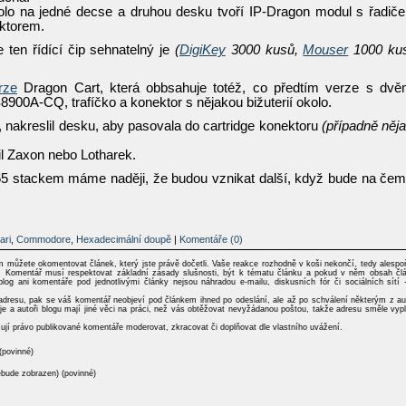
kolo na jedné decse a druhou desku tvoří IP-Dragon modul s řadič
ektorem.
 ten řídící čip sehnatelný je
(
DigiKey
3000 kusů,
Mouser
1000 ku
rze
Dragon Cart, která obbsahuje totéž, co předtím verze s dv
8900A-CQ, trafíčko a konektor s nějakou bižuterií okolo.
 nakreslil desku, aby pasovala do cartridge konektoru
(případně něj
.
il Zaxon nebo Lotharek.
5 stackem máme naději, že budou vznikat další, když bude na čem
ari
,
Commodore
,
Hexadecimální doupě
|
Komentáře (0)
ím můžete okomentovat článek, který jste právě dočetli. Vaše reakce rozhodně v koši nekončí, tedy alespo
del: Komentář musí respektovat základní zásady slušnosti, být k tématu článku a pokud v něm obsah čl
blog ani komentáře pod jednotlivými články nejsou náhradou e-mailu, diskusních fór či sociálních sítí 
dresu, pak se váš komentář neobjeví pod článkem ihned po odeslání, ale až po schválení některým z au
je a autoři blogu mají jiné věci na práci, než vás obtěžovat nevyžádanou poštou, takže adresu směle vypl
zují právo publikované komentáře moderovat, zkracovat či doplňovat dle vlastního uvážení.
(povinné)
ebude zobrazen) (povinné)