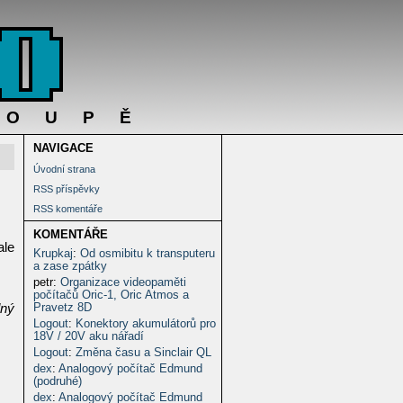
DOUPĚ
NAVIGACE
Úvodní strana
RSS příspěvky
RSS komentáře
KOMENTÁŘE
ale
Krupkaj
:
Od osmibitu k transputeru
a zase zpátky
petr
:
Organizace videopaměti
počítačů Oric-1, Oric Atmos a
Pravetz 8D
dný
Logout
:
Konektory akumulátorů pro
18V / 20V aku nářadí
Logout
:
Změna času a Sinclair QL
dex
:
Analogový počítač Edmund
(podruhé)
dex
:
Analogový počítač Edmund