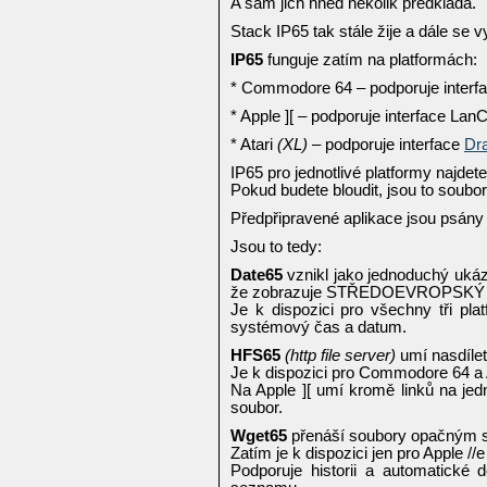
A sám jich hned několik předkládá.
Stack IP65 tak stále žije a dále se vy
IP65
funguje zatím na platformách:
* Commodore 64 – podporuje interf
* Apple ][ – podporuje interface Lan
* Atari
(XL)
– podporuje interface
Dr
IP65 pro jednotlivé platformy najdet
Pokud budete bloudit, jsou to soubo
Předpřipravené aplikace jsou psán
Jsou to tedy:
Date65
vznikl jako jednoduchý ukázk
že zobrazuje STŘEDOEVROPSKÝ 
Je k dispozici pro všechny tři pl
systémový čas a datum.
HFS65
(http file server)
umí nasdílet
Je k dispozici pro Commodore 64 a Ap
Na Apple ][ umí kromě linků na jedn
soubor.
Wget65
přenáší soubory opačným s
Zatím je k dispozici jen pro Apple //e
Podporuje historii a automatické