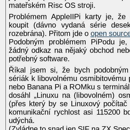
mateřském Risc OS stroji.
Problémem AppleIIPi karty je, že
koupit (dávno vydaná série dese
rozebrána). Přitom jde o
open sourc
Podobným problémem PiPodu je
žádný odkaz na nějaký obchod neb
potřebný software.
Říkal jsem si, že bych podobným 
sériák k libovolnému osmibitovému p
nebo Banana Pi a ROMku s terminá
dosáhl „Linuxu na (libovolném) osm
(přes který by se Linuxový počítač
komunikační rychlost asi 115200 bd
udýchá.
(Zvládne to snad jen SIF na ZX Spect