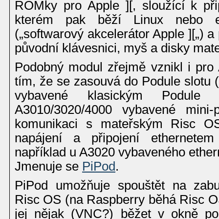
ROMky pro Apple ][, sloužící k při
kterém pak běží Linux nebo e
(„softwarový akcelerátor Apple ][„) 
původní klávesnici, myš a disky mate
Podobný modul zřejmě vznikl i pro 
tím, že se zasouvá do Podule slotu (t
vybavené klasickým Podule
A3010/3020/4000 vybavené mini-p
komunikaci s mateřským Risc OS
napájení a připojení ethernetem
například u A3020 vybaveného ethern
Jmenuje se
PiPod
.
PiPod umožňuje spouštět na zab
Risc OS (na Raspberry běhá Risc OS
jej nějak (VNC?) běžet v okně p