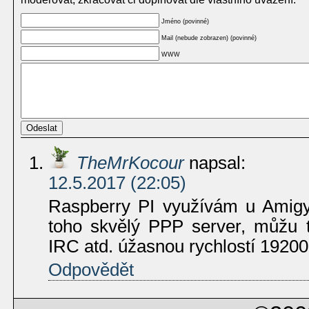
Jméno (povinné)
Mail (nebude zobrazen) (povinné)
WWW
TheMrKocour
napsal:
12.5.2017 (22:05)
Raspberry PI využívám u Amigy
toho skvělý PPP server, můžu 
IRC atd. úžasnou rychlostí 19200
Odpovědět