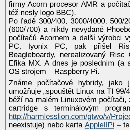
firmy Acorn procesor AMR a počíta
též nesly logo BBC).
Po řadě 300/400, 3000/4000, 500/
(600/700) a nikdy nevydané Phoebe
počítačů Acornem a další výrobci vy
PC, Iyonix PC, pak přišel Ris
Beagleboardy, nerealizovaný Risc
Efika MX. A dnes je posledním (a a
OS strojem – Raspberry Pi.
Známe počítačové hybridy, jako j
umožňuje „spouštět Linux na TI 99/4
běží na malém Linuxovém počítač
cartridge s terminálovým progra
http://harmlesslion.com/gtwo/v/Project
neexistuje) nebo karta
AppleIIPi
– te