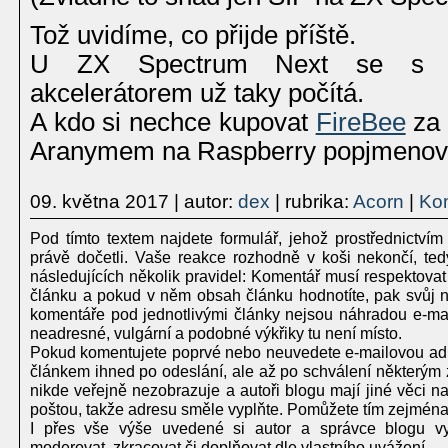
Tož uvidíme, co přijde příště.
U ZX Spectrum Next se s Ra
akcelerátorem už taky počítá.
A kdo si nechce kupovat
FireBee
za 
Aranymem na Raspberry popjmen
09. května 2017
| autor:
dex
| rubrika:
Acorn
|
Kom
Pod tímto textem najdete formulář, jehož prostřednictvím
právě dočetli. Vaše reakce rozhodně v koši nekončí, te
následujících několik pravidel: Komentář musí respektovat
článku a pokud v něm obsah článku hodnotíte, pak svůj ná
komentáře pod jednotlivými články nejsou náhradou e-mailu
neadresné, vulgární a podobné výkřiky tu není místo.
Pokud komentujete poprvé nebo neuvedete e-mailovou adr
článkem ihned po odeslání, ale až po schválení některým 
nikde veřejně nezobrazuje a autoři blogu mají jiné věci 
poštou, takže adresu směle vyplňte. Pomůžete tím zejména
I přes vše výše uvedené si autor a správce blogu vy
moderovat, zkracovat či doplňovat dle vlastního uvážení.