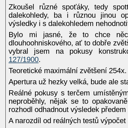
Zkoušel různé spoťáky, tedy spot
dalekohledy, ba i různou jinou op
výsledky i s dalekohledem nehodnoti
Bylo mi jasné, že to chce něco
dlouhoohniskového, ať to dobře zvětšu
vybral jsem na pokusy konstru
127/1900
.
Teoretické maximální zvětšení 254x.
Apertura už hezky velká, bude ale st
Reálné pokusy s terčem umístěným
neproběhly, nějak se to opakovaně
rozhodl odhadnout výsledek předem
A narozdíl od reálných testů výpočet