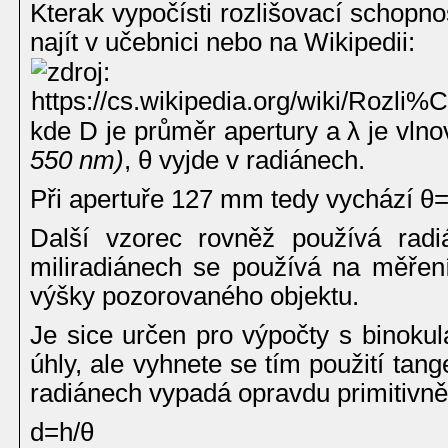
Kterak vypočísti rozlišovací schopn
najít v učebnici nebo na Wikipedii:
kde D je průměr apertury a λ je vln
550 nm)
, θ vyjde v radiánech.
Při apertuře 127 mm tedy vychází θ=
Další vzorec rovněž používá radi
miliradiánech se používá na měření 
výšky pozorovaného objektu.
Je sice určen pro výpočty s binoku
úhly, ale vyhnete se tím použití tang
radiánech vypadá opravdu primitivně
d=h/θ