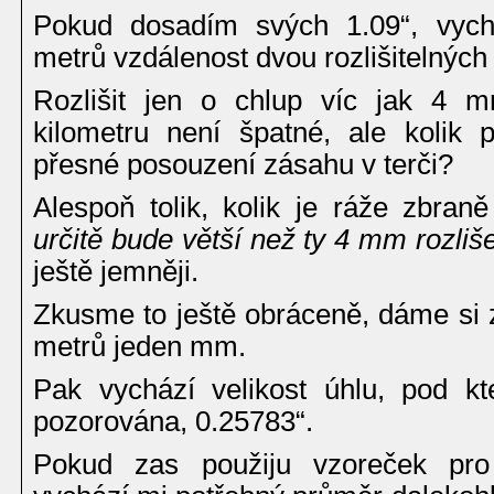
Pokud dosadím svých 1.09“, vychá
metrů vzdálenost dvou rozlišitelnýc
Rozlišit jen o chlup víc jak 4 
kilometru není špatné, ale kolik
přesné posouzení zásahu v terči?
Alespoň tolik, kolik je ráže zbran
určitě bude větší než ty 4 mm rozliše
ještě jemněji.
Zkusme to ještě obráceně, dáme si za
metrů jeden mm.
Pak vychází velikost úhlu, pod kt
pozorována, 0.25783“.
Pokud zas použiju vzoreček pro 