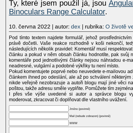
Ty, které jsem použil já, jsou
Angula
Binoculars Range Calculator
.
10. června 2022
| autor:
dex
| rubrika:
O životě v
Pod tímto textem najdete formulář, jehož prostřednictvím
právě dočetli. Vaše reakce rozhodně v koši nekončí, te
následujících několik pravidel: Komentář musí respektovat
článku a pokud v něm obsah článku hodnotíte, pak svůj ná
komentáře pod jednotlivými články nejsou náhradou e-mailu
neadresné, vulgární a podobné výkřiky tu není místo.
Pokud komentujete poprvé nebo neuvedete e-mailovou adr
článkem ihned po odeslání, ale až po schválení některým 
nikde veřejně nezobrazuje a autoři blogu mají jiné věci 
poštou, takže adresu směle vyplňte. Pomůžete tím zejména
I přes vše výše uvedené si autor a správce blogu vy
moderovat, zkracovat či doplňovat dle vlastního uvážení.
Jméno (povinné)
Mail (nebude zobrazen) (povinné)
WWW