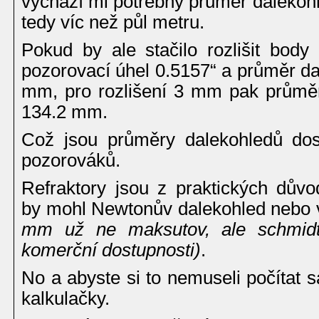
vychází mi potřebný průměr dalekoh
tedy víc než půl metru.
Pokud by ale stačilo rozlišit bod
pozorovací úhel 0.5157“ a průměr da
mm, pro rozlišení 3 mm pak prům
134.2 mm.
Což jsou průměry dalekohledů dos
pozorováků.
Refraktory jsou z praktických důvo
by mohl Newtonův dalekohled nebo v
mm už ne maksutov, ale schmidt-c
komerční dostupnosti)
.
No a abyste si to nemuseli počítat sa
kalkulačky.