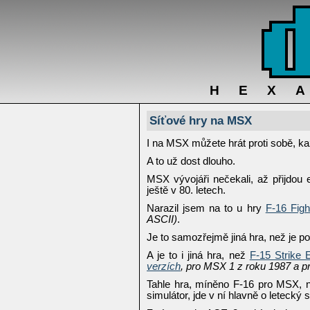
HEX
Síťové hry na MSX
I na MSX můžete hrát proti sobě, k
A to už dost dlouho.
MSX vývojáři nečekali, až přijdou et
ještě v 80. letech.
Narazil jsem na to u hry
F-16 Figh
ASCII)
.
Je to samozřejmě jiná hra, než je p
A je to i jiná hra, než
F-15 Strike 
verzích
, pro MSX 1 z roku 1987 a p
Tahle hra, míněno F-16 pro MSX, n
simulátor, jde v ní hlavně o letecký