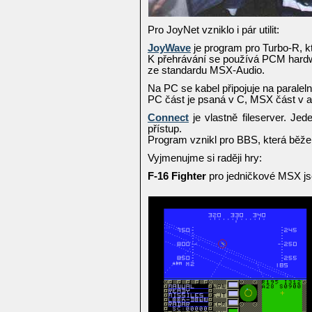
Pro JoyNet vzniklo i pár utilit:
JoyWave
je program pro Turbo-R, 
K přehrávání se používá PCM hardwa
ze standardu MSX-Audio.
Na PC se kabel připojuje na paralelní
PC část je psaná v C, MSX část v 
Connect
je vlastně fileserver. Je
přístup.
Program vznikl pro BBS, která běž
Vyjmenujme si raději hry:
F-16 Fighter
pro jedničkové MSX js