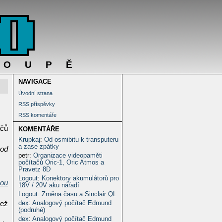
DOUPĚ
NAVIGACE
Úvodní strana
RSS příspěvky
RSS komentáře
ačů
KOMENTÁŘE
Krupkaj
:
Od osmibitu k transputeru
a zase zpátky
 od
petr
:
Organizace videopaměti
počítačů Oric-1, Oric Atmos a
Pravetz 8D
Logout
:
Konektory akumulátorů pro
vou
18V / 20V aku nářadí
Logout
:
Změna času a Sinclair QL
dex
:
Analogový počítač Edmund
než
(podruhé)
dex
:
Analogový počítač Edmund