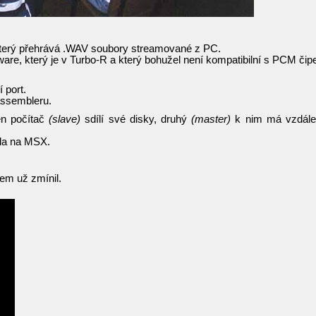
který přehrává .WAV soubory streamované z PC.
re, který je v Turbo-R a který bohužel není kompatibilní s PCM či
 port.
assembleru.
den počítač
(slave)
sdílí své disky, druhý
(master)
k nim má vzdále
ela na MSX.
em už zmínil.