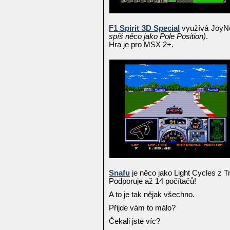
F1 Spirit 3D Special
využívá JoyNet
spíš něco jako Pole Position)
.
Hra je pro MSX 2+.
Snafu
je něco jako Light Cycles z T
Podporuje až 14 počítačů!
A to je tak nějak všechno.
Přijde vám to málo?
Čekali jste víc?