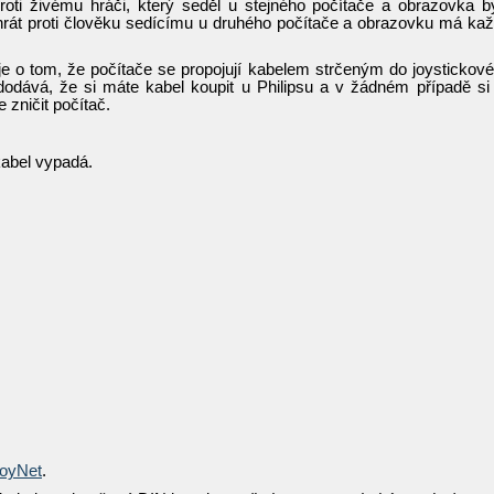
oti živému hráči, který seděl u stejného počítače a obrazovka b
hrát proti člověku sedícímu u druhého počítače a obrazovku má ka
e o tom, že počítače se propojují kabelem strčeným do joystickov
 dodává, že si máte kabel koupit u Philipsu a v žádném případě si 
 zničit počítač.
kabel vypadá.
oyNet
.