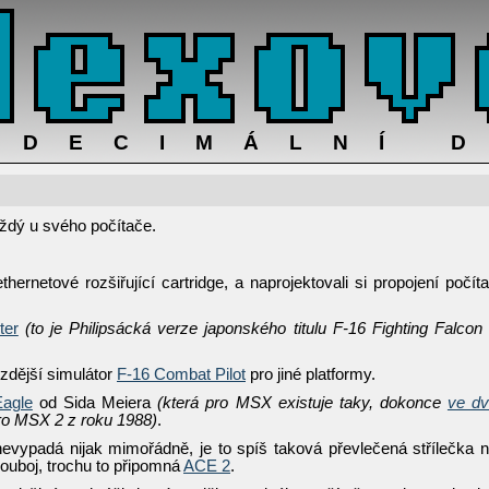
ADECIMÁLNÍ 
aždý u svého počítače.
hernetové rozšiřující cartridge, a naprojektovali si propojení počít
ter
(to je Philipsácká verze japonského titulu F-16 Fighting Falcon
ozdější simulátor
F-16 Combat Pilot
pro jiné platformy.
Eagle
od Sida Meiera
(která pro MSX existuje taky, dokonce
ve d
ro MSX 2 z roku 1988)
.
evypadá nijak mimořádně, je to spíš taková převlečená střílečka 
 souboj, trochu to připomná
ACE 2
.