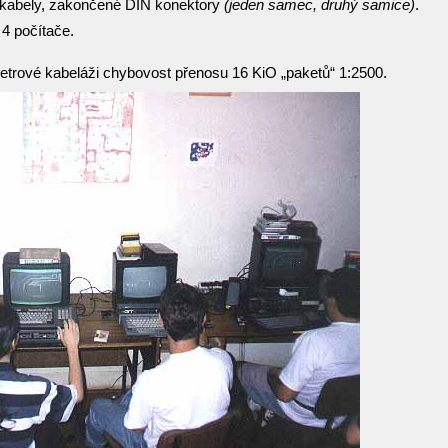
a kabely, zakončené DIN konektory
(jeden samec, druhý samice)
.
 4 počítače.
etrové kabeláži chybovost přenosu 16 KiO „paketů“ 1:2500.