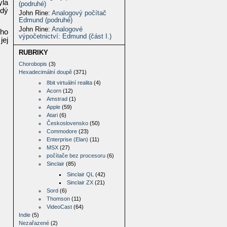
yla
(podruhé)
ždý
John Rine
:
Analogový počítač
Edmund (podruhé)
John Rine
:
Analogové
ého
výpočetnictví: Edmund (část I.)
jej
RUBRIKY
Chorobopis
(3)
Hexadecimální doupě
(371)
8bit virtuální realita
(4)
Acorn
(12)
Amstrad
(1)
Apple
(59)
Atari
(6)
Československo
(50)
Commodore
(23)
Enterprise (Elan)
(11)
MSX
(27)
počítače bez procesoru
(6)
Sinclair
(85)
Sinclair QL
(42)
Sinclair ZX
(21)
Sord
(6)
Thomson
(11)
VideoCast
(64)
Indie
(5)
Nezařazené
(2)