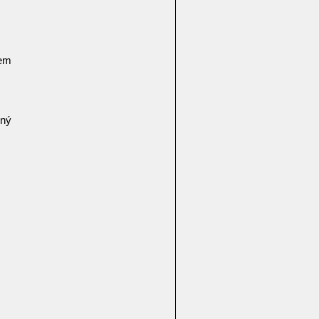
pem
ný