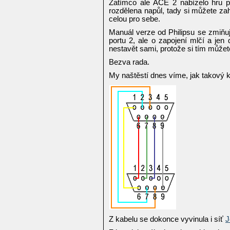
Zatímco ale ACE 2 nabízelo hru pr
rozdělena napůl, tady si můžete za
celou pro sebe.
Manuál verze od Philipsu se zmiňuj
portu 2, ale o zapojení mlčí a jen
nestavět sami, protože si tím můžete
Bezva rada.
My naštěstí dnes víme, jak takový 
Z kabelu se dokonce vyvinula i síť
J