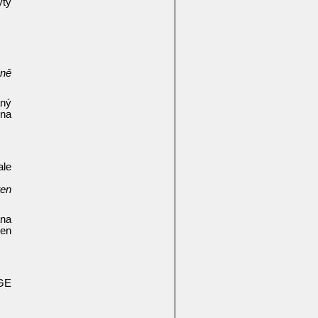
yty
čně
aný
 na
ale
ten
ána
jen
AGE