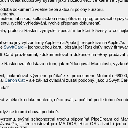
dvrhovala souborový systém jako složitou věc, ve které se vyznat
os.
odoba dokumentů včetně třeba aktuální polohy kurzoru.
kumenty.
 textem, tabulkou, kalkulačkou nebo příkazem programovacího jazyk
entu, rychlé vyhledávání, rychlé přepínání dokumentů.
la, proto si Raskin vymyslel speciální funkční klávesy a co nejl
se na jiný výtvor firmy Apple – na Apple ][, respektive na Apple //e.
/e
SwyftCard
– jednoduchou kartu, obsahující Raskinův nový firmwar
ft Card prozkoumal, zdokumentoval a dokonce na eBay prodával 
že Raskinovu představu o tom, jak měl fungovat Macintosh, vyzkou
vil, pokračoval vývojem počítače s procesorem Motorola 68000
tal
Canon Cat
– ale základ ovládání zůstal podobný, jako u Swyft Car
padá?
t v několika dokumentech, něco psát, a počítač podle toho něco d
 když se to umí chovat podobně.
m systému, svými schopnostmi trochu připomíná PipeDream od Ma
ávodníka)
– ten existoval pro MS-DOS, Risc OS a tvořil i jednu