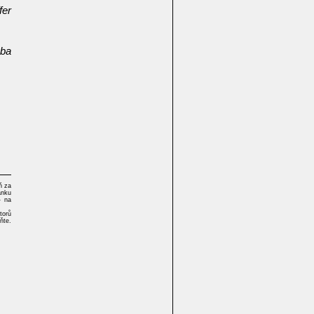
fer
oba
ň za
ánku
- na
torů
ňte.