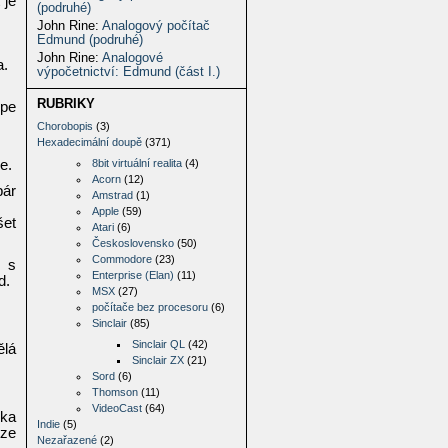
 je
(podruhé)
John Rine
:
Analogový počítač
Edmund (podruhé)
John Rine
:
Analogové
a.
výpočetnictví: Edmund (část I.)
RUBRIKY
épe
Chorobopis
(3)
Hexadecimální doupě
(371)
e.
8bit virtuální realita
(4)
Acorn
(12)
pár
Amstrad
(1)
Apple
(59)
šet
Atari
(6)
Československo
(50)
Commodore
(23)
, s
Enterprise (Elan)
(11)
d.
MSX
(27)
počítače bez procesoru
(6)
Sinclair
(85)
Sinclair QL
(42)
ělá
Sinclair ZX
(21)
Sord
(6)
Thomson
(11)
VideoCast
(64)
rka
Indie
(5)
 ze
Nezařazené
(2)