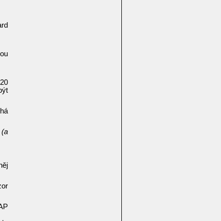
ard
hou
 20
být
uhá
k
(a
něj
zor
EAP