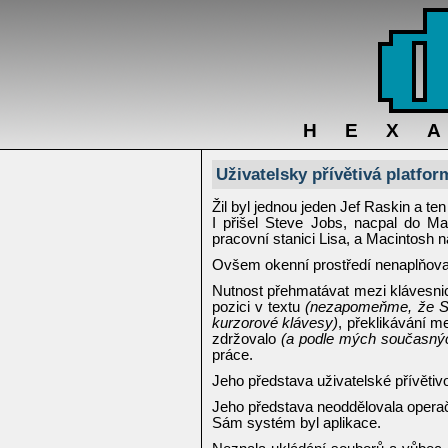
HEX
Uživatelsky přívětivá platfor
Žil byl jednou jeden Jef Raskin a t
I přišel Steve Jobs, nacpal do Ma
pracovní stanici Lisa, a Macintosh 
Ovšem okenní prostředí nenaplňoval
Nutnost přehmatávat mezi klávesnicí
pozici v textu
(nezapomeňme, že St
kurzorové klávesy)
, překlikávání m
zdržovalo
(a podle mých současnýc
práce.
Jeho představa uživatelské přívětivos
Jeho představa neoddělovala operač
Sám systém byl aplikace.