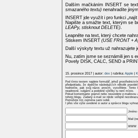
Dalším mačkáním INSERT se text 
smazaného textu)
nenahradíte jiný
INSERT jde využít i pro funkci „najít 
Napište a smažte text, kterým se 
LEAPy, stisknout DELETE)
.
Leapněte na text, který chcete na
Stiskem INSERT
(USE FRONT + A
Další výskyty textu už nahrazuje
Nu, zatím jsme se seznámili jen s ed
Povely DISK, CALC, SEND a PRINT
15. prosince 2017
| autor:
dex
| rubrika:
Apple
|
K
Pod tímto textem najdete formulář, jehož prostřednictv
předpokladu, že dodržíte následujících několik pravi
hodnotíte, pak svůj názor, prosím, vysvětlete. Tento 
neadresné, vulgární a podobné výkřiky tu není místo.
Pokud komentujete poprvé nebo neuvedete e-mailovou a
tohoto blogu. Zadaný e-mail se nikde veřejně nezobrazu
Pomůžete tím zejména sami sobě.
I přes vše výše uvedené si autor a správce blogu vyhra
Jméno 
Mail (n
WWW