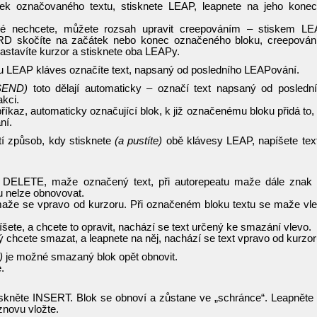
ek označovaného textu, stisknete LEAP, leapnete na jeho kone
ré nechcete, můžete rozsah upravit creepováním – stiskem L
kočíte na začátek nebo konec označeného bloku, creepován
astavíte kurzor a stisknete oba LEAPy.
ou LEAP kláves označíte text, napsaný od posledního LEAPování.
SEND)
toto dělají automaticky – označí text napsaný od posledn
kci.
říkaz, automaticky označující blok, k již označenému bloku přidá to,
ní.
řetí způsob, kdy stisknete
(a pustíte)
obě klávesy LEAP, napíšete tex
u DELETE, maže označený text, při autorepeatu maže dále znak
 nelze obnovovat.
aže se vpravo od kurzoru. Při označeném bloku textu se maže vl
ete, a chcete to opravit, nachází se text určený ke smazání vlevo.
ý chcete smazat, a leapnete na něj, nachází se text vpravo od kurzor
)
je možné smazaný blok opět obnovit.
.
kněte INSERT. Blok se obnoví a zůstane ve „schránce“. Leapněte
novu vložte.