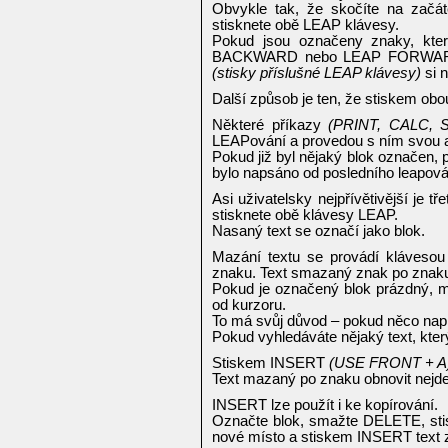
Obvykle tak, že skočíte na začát
stisknete obě LEAP klávesy.
Pokud jsou označeny znaky, kte
BACKWARD nebo LEAP FORWARD s
(stisky příslušné LEAP klávesy)
si n
Další způsob je ten, že stiskem ob
Některé příkazy
(PRINT, CALC, 
LEAPování a provedou s ním svou a
Pokud již byl nějaký blok označen, p
bylo napsáno od posledního leapová
Asi uživatelsky nejpřívětivější je t
stisknete obě klávesy LEAP.
Nasaný text se označí jako blok.
Mazání textu se provádí kláveso
znaku. Text smazaný znak po znaku
Pokud je označený blok prázdný, m
od kurzoru.
To má svůj důvod – pokud něco napíš
Pokud vyhledáváte nějaký text, kter
Stiskem INSERT
(USE FRONT + A
Text mazaný po znaku obnovit nejde
INSERT lze použít i ke kopírování.
Označte blok, smažte DELETE, stis
nové místo a stiskem INSERT text z