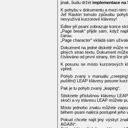
jinak, budu držet
implementace na 
K pohybu v dokumentu a mezi nimi s
Jef Raskin tomuto způsobu pohybu
nevyužívá kurzorové klávesy!
Editor při psaní zobrazuje konce str
„Page break“ přijde sám, když napl
čarou.
„Page character“ vkládá sám uživate
Dokument na jedné disketě může mít
plných stran textu. Dokument může b
číslováno od první strany, tím lze p
K posunu se místo kurzorových kl
vpřed.
Pohyb zvaný v manuálu „creeping
puštění)
LEAP klávesy posune kurz
Pak je tu pohyb zvaný „leaping“.
Stisknete příslušnou klávesu LEAP,
skočí a vy klávesu LEAP můžete pus
Místo jednoho znaku můžete zapsat
během psaní nalézá postupně jeho 
Pokud chcete najít jiný výskyt zna
AGAIN“.