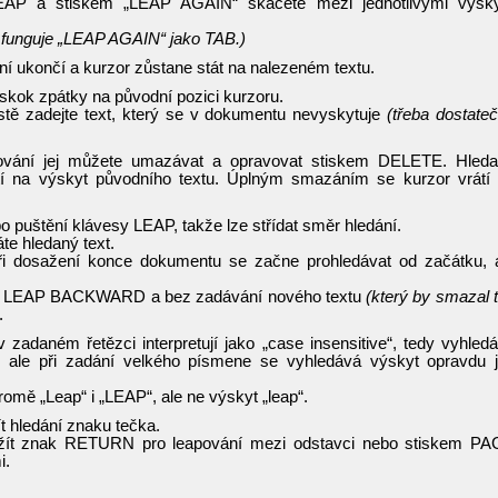
LEAP a stiskem „LEAP AGAIN“ skáčete mezi jednotlivými výsk
 funguje „LEAP AGAIN“ jako TAB.)
 ukončí a kurzor zůstane stát na nalezeném textu.
 skok zpátky na původní pozici kurzoru.
ostě zadejte text, který se v dokumentu nevyskytuje
(třeba dostate
ování jej můžete umazávat a opravovat stiskem DELETE. Hled
átí na výskyt původního textu. Úplným smazáním se kurzor vrátí
o puštění klávesy LEAP, takže lze střídat směr hledání.
 hledaný text.
při dosažení konce dokumentu se začne prohledávat od začátku, 
 LEAP BACKWARD a bez zadávání nového textu
(který by smazal 
.
zadaném řetězci interpretují jako „case insensitive“, tedy vyhled
, ale při zadání velkého písmene se vyhledává výskyt opravdu 
romě „Leap“ i „LEAP“, ale ne výskyt „leap“.
t hledání znaku tečka.
oužít znak RETURN pro leapování mezi odstavci nebo stiskem P
i.