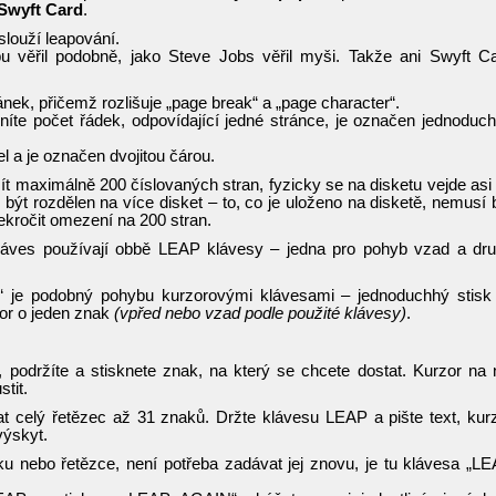
Swyft Card
.
louží leapování.
 věřil podobně, jako Steve Jobs věřil myši. Takže ani Swyft C
ánek, přičemž rozlišuje „page break“ a „page character“.
níte počet řádek, odpovídající jedné stránce, je označen jednoduc
l a je označen dvojitou čárou.
 maximálně 200 číslovaných stran, fyzicky se na disketu vejde asi
ýt rozdělen na více disket – to, co je uloženo na disketě, nemusí 
řekročit omezení na 200 stran.
áves používají obbě LEAP klávesy – jedna pro pohyb vzad a dr
“ je podobný pohybu kurzorovými klávesami – jednoduchhý stis
or o jeden znak
(vpřed nebo vzad podle použité klávesy)
.
 podržíte a stisknete znak, na který se chcete dostat. Kurzor na 
tit.
 celý řetězec až 31 znaků. Držte klávesu LEAP a pište text, kur
výskyt.
ku nebo řetězce, není potřeba zadávat jej znovu, je tu klávesa „L