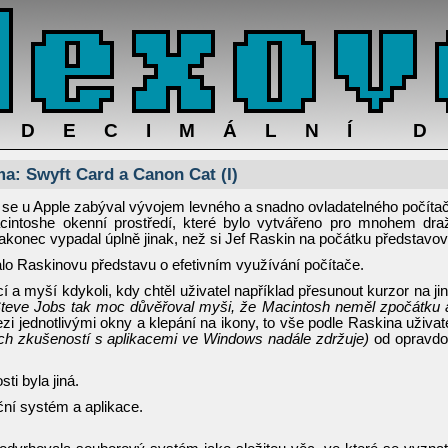
ADECIMÁLNÍ 
ma: Swyft Card a Canon Cat (I)
en se u Apple zabýval vývojem levného a snadno ovladatelného počíta
cintoshe okenní prostředí, které bylo vytvářeno pro mnohem dra
nakonec vypadal úplně jinak, než si Jef Raskin na počátku představov
o Raskinovu představu o efetivním využívání počítače.
 a myší kdykoli, kdy chtěl uživatel například přesunout kurzor na ji
eve Jobs tak moc důvěřoval myši, že Macintosh neměl zpočátku 
ezi jednotlivými okny a klepání na ikony, to vše podle Raskina uživat
h zkušeností s aplikacemi ve Windows nadále zdržuje)
od opravd
ti byla jiná.
ní systém a aplikace.