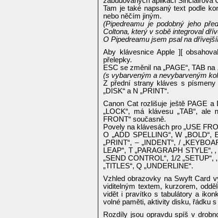
zabudovaných aplikací Sinclairova
Tam je také napsaný text podle ko
nebo něčím jiným.
(Pipedreamu je podobný jeho pře
Coltona, který v sobě integroval dř
O Pipedreamu jsem psal na dřívejší
Aby klávesnice Apple ][ obsahoval
přelepky.
ESC se změnil na „PAGE“, TAB na
(s vybarveným a nevybarveným ko
Z přední strany kláves s písmeny
„DISK“ a N „PRINT“.
Canon Cat rozlišuje ještě PAG
„LOCK“, má klávesu „TAB“, ale 
FRONT“ současně.
Povely na klávesách pro „USE FRO
O „ADD SPELLING“, W „BOLD“, E 
„PRINT“, – „INDENT“, / „KEYBOA
LEAP“, T „PARAGRAPH STYLE“, ‚ 
„SEND CONTROL“, 1/2 „SETUP“, , 
„TITLES“, Q „UNDERLINE“.
Vzhled obrazovky na Swyft Card vy
viditelným textem, kurzorem, odd
vidět i pravítko s tabulátory a ik
volné paměti, aktivity disku, řádku
Rozdíly jsou opravdu spíš v drobn