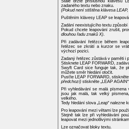
Stále držte příslušnou klávesu 
zadaného textu nebo znaku.
(Pokud není stištěna klávesa LEAP,
Puštěním klávesy LEAP se leapování
Zadání neexistujícího textu způsobí
Pokud chcete leapování zrušit, pr
dlouhou řadu znaků X)
.
Při zadávání řetězce během leap
řetězec se zkrátí a kurzor se vr
výchozí pozici.
Zadaný řetězec zůstává v paměti i p
Stisknete LEAP FORWARD, zadáváte
Swyft Card sice funguje tak, že 
můžete směr hledání otočit.
Pusťte LEAP FORWARD, stiskněte
předchozí)
stiskněte „LEAP AGAIN“
Při vyhledávání se malá písmena v 
jsou jak malá, tak velký písmena
velkého.
Tedy hledání slova „Leap“ nalezne k
Pro leapování mezi větami lze použí
Stejně tak lze při vyhledávání p
leapovat mezi jednotlivými stránkam
Lze označovat bloky textu.