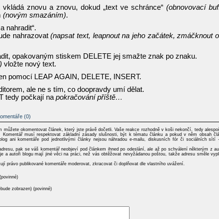
vkládá znovu a znovu, dokud „text ve schránce“
(obnovovací buf
m
(novým smazáním)
.
a nahradit“.
bude nahrazovat
(napsat text, leapnout na jeho začátek, zmáčknout 
hradit, opakovaným stiskem DELETE jej smažte znak po znaku.
)
vložte nový text.
te jen pomocí LEAP AGAIN, DELETE, INSERT.
itorem, ale ne s tím, co doopravdy umí dělat.
 tedy počkají na
pokračování příště…
omentáře (0)
ím můžete okomentovat článek, který jste právě dočetli. Vaše reakce rozhodně v koši nekončí, tedy alespo
del: Komentář musí respektovat základní zásady slušnosti, být k tématu článku a pokud v něm obsah čl
blog ani komentáře pod jednotlivými články nejsou náhradou e-mailu, diskusních fór či sociálních sítí 
dresu, pak se váš komentář neobjeví pod článkem ihned po odeslání, ale až po schválení některým z au
je a autoři blogu mají jiné věci na práci, než vás obtěžovat nevyžádanou poštou, takže adresu směle vypl
zují právo publikované komentáře moderovat, zkracovat či doplňovat dle vlastního uvážení.
(povinné)
ebude zobrazen) (povinné)