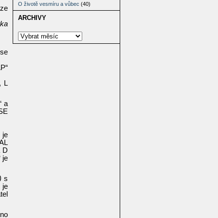
O životě vesmíru a vůbec
(40)
áze
ARCHIVY
rka
 se
AP“
, L
“ a
USE
 je
CAL
a D
 je
)
s
 je
tel
eno