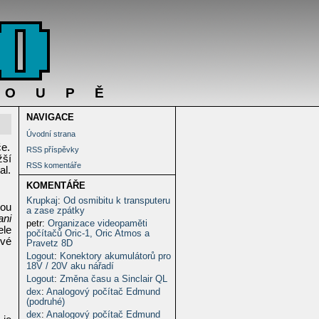
DOUPĚ
NAVIGACE
Úvodní strana
če.
RSS příspěvky
žší
RSS komentáře
al.
KOMENTÁŘE
Krupkaj
:
Od osmibitu k transputeru
nou
a zase zpátky
ani
petr
:
Organizace videopaměti
ele
počítačů Oric-1, Oric Atmos a
ové
Pravetz 8D
Logout
:
Konektory akumulátorů pro
18V / 20V aku nářadí
Logout
:
Změna času a Sinclair QL
dex
:
Analogový počítač Edmund
(podruhé)
dex
:
Analogový počítač Edmund