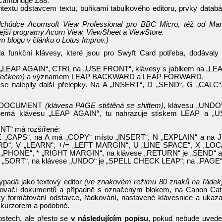
 Cambridge Z88.
ntextu odstavcem textu, buňkami tabulkového editoru, prvky datab
dchůdce Acornsoft View Professional pro BBC Micro, též od Ma
ívejší programy Acorn View, ViewSheet a ViewStore.
m blogu v článku o Lotus Improv.)
a funkční klávesy, které jsou pro Swyft Card potřeba, dodávaly
 „LEAP AGAIN“, CTRL na „USE FRONT“, klávesy s jablkem na „LE
lečkem)
a významem LEAP BACKWARD a LEAP FORWARD.
 se nalepily další přelepky. Na A „INSERT“, D „SEND“, G „CALC“
E a DOCUMENT
(klávesa PAGE stištěná se shiftem)
, klávesu „UNDO
nemá klávesu „LEAP AGAIN“, tu nahrazuje stiskem LEAP a „
NT“ má rozšířené:
„CAPS“, na A má „COPY“ místo „INSERT“, N „EXPLAIN“ a na J
RD“, V „LEARN“, +/= „LEFT MARGIN“, U „LINE SPACE“, X „LO
„PHONE“, * „RIGHT MARGIN“, na klávese „RETURN“ je „SEND“ 
„SORT“, na klávese „UNDO“ je „SPELL CHECK LEAP“, na „PAGE“
padá jako textový editor
(ve znakovém režimu 80 znaků na řádek
ělovači dokumentů a případně s označeným blokem, na Canon Cat
onky formátování odstavce, řádkování, nastavené klávesnice a ukaza
 s kurzorem a podobně.
ostech, ale přesto se
v následujícím popisu
, pokud nebude uved