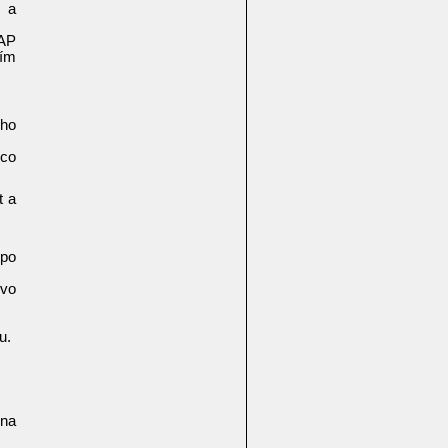
c a
EAP
ím
ího
 co
t a
 po
evo
u.
 na