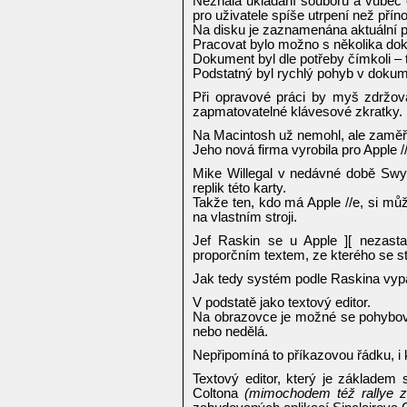
Neznala ukládání souborů a vůbec o
pro uživatele spíše utrpení než přín
Na disku je zaznamenána aktuální p
Pracovat bylo možno s několika do
Dokument byl dle potřeby čímkoli –
Podstatný byl rychlý pohyb v dokum
Při opravové práci by myš zdržova
zapmatovatelné klávesové zkratky.
Na Macintosh už nemohl, ale zaměřil 
Jeho nová firma vyrobila pro Apple /
Mike Willegal v nedávné době Swy
replik této karty.
Takže ten, kdo má Apple //e, si mů
na vlastním stroji.
Jef Raskin se u Apple ][ nezasta
proporčním textem, ze kterého se s
Jak tedy systém podle Raskina vy
V podstatě jako textový editor.
Na obrazovce je možné se pohybova
nebo nedělá.
Nepřipomíná to příkazovou řádku, i
Textový editor, který je základe
Coltona
(mimochodem též rallye z