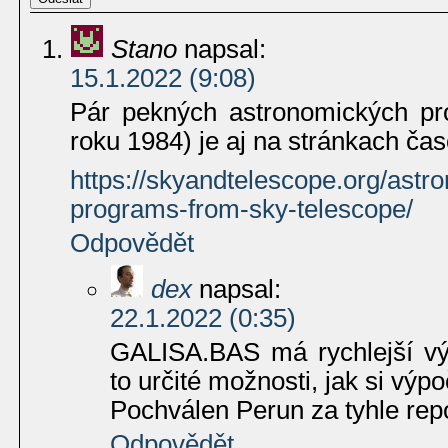
Stano
napsal:
15.1.2022 (9:08)
Pár pekných astronomických p
roku 1984) je aj na stránkach ča
https://skyandtelescope.org/astr
programs-from-sky-telescope/
Odpovědět
dex
napsal:
22.1.2022 (0:35)
GALISA.BAS má rychlejší v
to určité možnosti, jak si výpo
Pochválen Perun za tyhle repo
Odpovědět