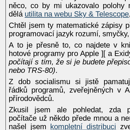
něco, co by mi ukazovalo polohy m
dělá
utilita na webu Sky & Telescope
Chtěl jsem ty matematické zápisy p
programovací jazyk rozumí, smyčky, 
A to je přesně to, co najdete v kn
hotové programy pro Apple ][ a Exi
počítají s tím, že si je budete přepis
nebo TRS-80)
.
Z dob socialismu si jistě pamatuj
řádků programů, zveřejněných v 
přírodovědců.
Zkusil jsem ale pohledat, zda 
počítače už někdo přede mnou a neul
našel jsem
kompletní distribuci
zve