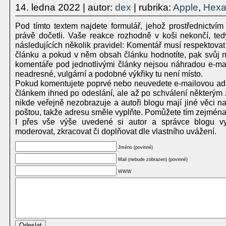
14. ledna 2022
| autor:
dex
| rubrika:
Apple
,
Hexa
Pod tímto textem najdete formulář, jehož prostřednictvím
právě dočetli. Vaše reakce rozhodně v koši nekončí, te
následujících několik pravidel: Komentář musí respektovat
článku a pokud v něm obsah článku hodnotíte, pak svůj ná
komentáře pod jednotlivými články nejsou náhradou e-mailu
neadresné, vulgární a podobné výkřiky tu není místo.
Pokud komentujete poprvé nebo neuvedete e-mailovou adr
článkem ihned po odeslání, ale až po schválení některým 
nikde veřejně nezobrazuje a autoři blogu mají jiné věci 
poštou, takže adresu směle vyplňte. Pomůžete tím zejména
I přes vše výše uvedené si autor a správce blogu vy
moderovat, zkracovat či doplňovat dle vlastního uvážení.
Jméno (povinné)
Mail (nebude zobrazen) (povinné)
WWW