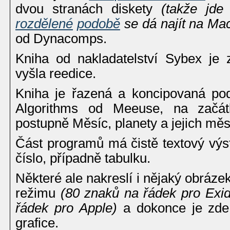
dvou stranách diskety
(takže jde
rozdělené
podobě
se dá najít na Ma
od Dynacomps.
Kniha od nakladatelství Sybex je
vyšla reedice.
Kniha je řazená a koncipovaná po
Algorithms od Meeuse, na začátk
postupně Měsíc, planety a jejich m
Část programů má čistě textový výst
číslo, případně tabulku.
Některé ale nakreslí i nějaký obráz
režimu
(80 znaků na řádek pro Exi
řádek pro Apple)
a dokonce je zde 
grafice.