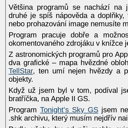
Většina programů se nachází na j
druhé je spíš nápověda a doplňky, 
nebo prohazování image nemusíte m
Program pracuje dobře a možnost
okomentovaného zdrojáku v knížce j
Z astronomických programů pro Apple
dva grafické – mapa hvězdné oblo
TellStar
, ten umí nejen hvězdy a pl
objekty.
Když už jsem byl v tom, podíval js
bratříčka, na Apple II GS.
Program
Tonight’s Sky GS
jsem nez
.shk archivu, který musím nejdřív nai