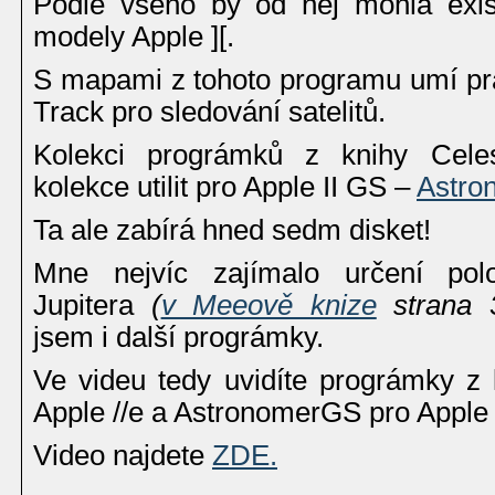
Podle všeho by od něj mohla exist
modely Apple ][.
S mapami z tohoto programu umí pr
Track pro sledování satelitů.
Kolekci prográmků z knihy Celes
kolekce utilit pro Apple II GS –
Astro
Ta ale zabírá hned sedm disket!
Mne nejvíc zajímalo určení polo
Jupitera
(
v Meeově knize
strana 
jsem i další prográmky.
Ve videu tedy uvidíte prográmky z 
Apple //e a AstronomerGS pro Apple 
Video najdete
ZDE.