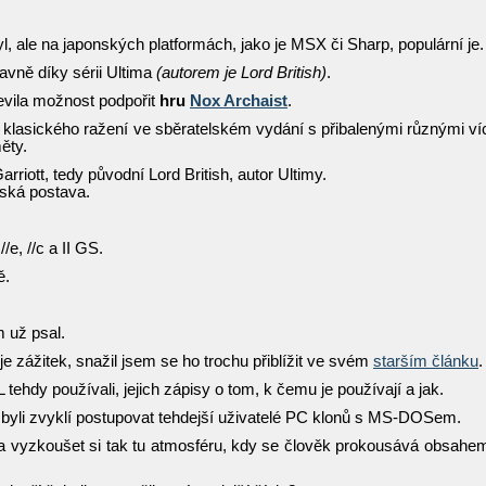
 ale na japonských platformách, jako je MSX či Sharp, populární je.
lavně díky sérii Ultima
(autorem je Lord British)
.
evila možnost podpořit
hru
Nox Archaist
.
lasického ražení ve sběratelském vydání s přibalenými různými ví
ěty.
arriott, tedy původní Lord British, autor Ultimy.
ská postava.
e, //c a II GS.
ě.
 už psal.
y je zážitek, snažil jsem se ho trochu přiblížit ve svém
starším článku
.
QL tehdy používali, jejich zápisy o tom, k čemu je používají a jak.
ak byli zvyklí postupovat tehdejší uživatelé PC klonů s MS-DOSem.
a vyzkoušet si tak tu atmosféru, kdy se člověk prokousává obsahe