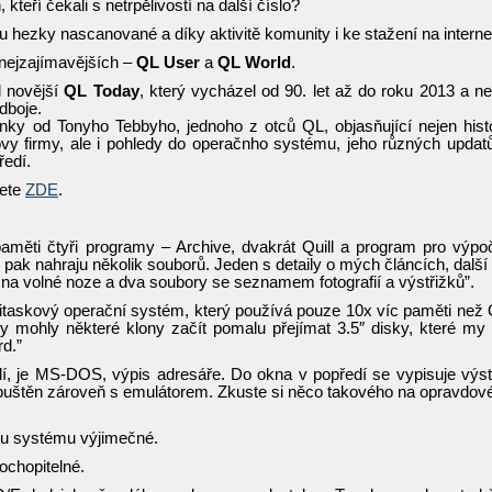
h, kteří čekali s netrpělivostí na další číslo?
 hezky nascanované a díky aktivitě komunity i ke stažení na interne
nejzajímavějších –
QL User
a
QL World
.
d novější
QL Today
, který vycházel od 90. let až do roku 2013 a n
dboje.
ánky od Tonyho Tebbyho, jednoho z otců QL, objasňující nejen histo
rovy firmy, ale i pohledy do operačnho systému, jeho různých updat
ředí.
ete
ZDE
.
paměti čtyři programy – Archive, dvakrát Quill a program pro výpo
 pak nahraju několik souborů. Jeden s detaily o mých článcích, další
a volné noze a dva soubory se seznamem fotografií a výstřižků”.
itaskový operační systém, který používá pouze 10x víc paměti než
y mohly některé klony začít pomalu přejímat 3.5″ disky, které my
d.”
dí, je MS-DOS, výpis adresáře. Do okna v popředí se vypisuje výs
puštěn zároveň s emulátorem. Zkuste si něco takového na opravdo
mu systému výjimečné.
ochopitelné.