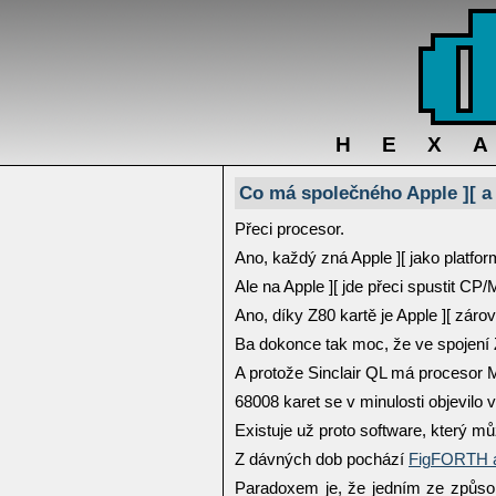
HEX
Co má společného Apple ][ a
Přeci procesor.
Ano, každý zná Apple ][ jako platf
Ale na Apple ][ jde přeci spustit CP/
Ano, díky Z80 kartě je Apple ][ zár
Ba dokonce tak moc, že ve spojen
A protože Sinclair QL má procesor Mo
68008 karet se v minulosti objevilo 
Existuje už proto software, který mů
Z dávných dob pochází
FigFORTH a
Paradoxem je, že jedním ze způsob