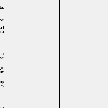
tu.
ese
rii
ů a
čet
 se
 QL
 už
tup
vém