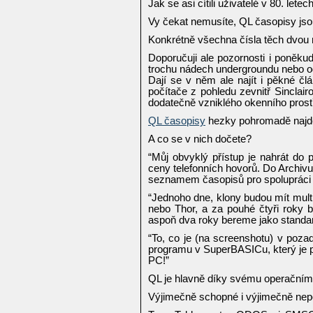
Jak se asi cítili uživatelé v 80. letec
Vy čekat nemusíte, QL časopisy jsou
Konkrétně všechna čísla těch dvou 
Doporučuji ale pozornosti i poněku
trochu nádech undergroundu nebo o
Dají se v něm ale najít i pěkné čl
počítače z pohledu zevnitř Sinclai
dodatečně vzniklého okenního prost
QL časopisy
hezky pohromadě najd
A co se v nich dočete?
“Můj obvyklý přístup je nahrát do 
ceny telefonních hovorů. Do Archivu
seznamem časopisů pro spolupráci n
“Jednoho dne, klony budou mít mult
nebo Thor, a za pouhé čtyři roky b
aspoň dva roky bereme jako standar
“To, co je (na screenshotu) v poza
programu v SuperBASICu, který je 
PC!”
QL je hlavně díky svému operační
Výjimečně schopné i výjimečně nep