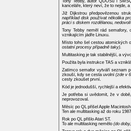
Tony Tebby, autor QDOSu i SMSQ/
kanceláře, který neví, že to nejde, a 
Již Dijkstrou předpovězenou stru
například disk používat několika p
práci s diskem rozdělanou, nedovo
Tony Tebby neměl rád semafory, 
vznikajícím jádře Linuxu.
Místo toho šel cestou atomických o
ostatní procesy případně taky).
Multitasking je tak stabilnější, a vý
Použita byla instrukce TAS a vznikl
Zatímco semafor vytváří seznam pro
zkouší, kdy se cesta uvolní
(zde v 
cesty zkoušet první.
Kód je jednodušší, rychlejší a efekti
Je potřeba si uvědomit, že v době
neprovozoval.
Měsíc po QL přišel Apple Macintosh
Ten ale multitasking až do roku 19
Rok po QL přišlo Atari ST.
To ale multitasking nemělo
(do doby,