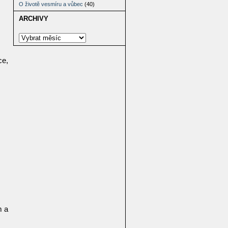
O životě vesmíru a vůbec
(40)
ARCHIVY
ce,
m a