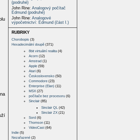
(podruhé)
John Rine
:
Analogový počítač
Edmund (podruhé)
John Rine
:
Analogové
plu
výpočetnictví: Edmund (část I.)
RUBRIKY
Chorobopis
(3)
Hexadecimální doupě
(371)
8bit virtuální realita
(4)
Acorn
(12)
Amstrad
(1)
Apple
(59)
Atari
(6)
Československo
(50)
Commodore
(23)
Enterprise (Elan)
(11)
MSX
(27)
 na
počítače bez procesoru
(6)
Sinclair
(85)
Sinclair QL
(42)
Sinclair ZX
(21)
uží
Sord
(6)
Thomson
(11)
VideoCast
(64)
Indie
(5)
Nezařazené
(2)