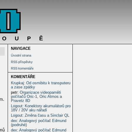
DOUPĚ
NAVIGACE
Úvodní strana
RSS příspěvky
RSS komentáře
KOMENTÁŘE
Krupkaj
:
Od osmibitu k transputeru
a zase zpátky
petr
:
Organizace videopaměti
počítačů Oric-1, Oric Atmos a
em.
Pravetz 8D
Logout
:
Konektory akumulátorů pro
18V / 20V aku nářadí
Logout
:
Změna času a Sinclair QL
dex
:
Analogový počítač Edmund
(podruhé)
mů
dex
:
Analogový počítač Edmund