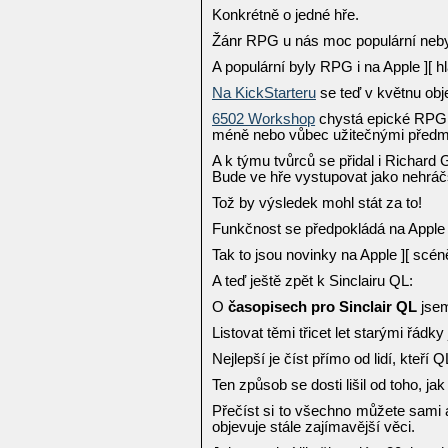
Konkrétně o jedné hře.
Žánr RPG u nás moc populární nebyl,
A populární byly RPG i na Apple ][ h
Na KickStarteru
se teď v květnu obj
6502 Workshop
chystá epické RPG k
méně nebo vůbec užitečnými předm
A k týmu tvůrců se přidal i Richard G
Bude ve hře vystupovat jako nehráč
Tož by výsledek mohl stát za to!
Funkčnost se předpokládá na Apple //
Tak to jsou novinky na Apple ][ scén
A teď ještě zpět k Sinclairu QL:
O
časopisech pro Sinclair QL
jsem
Listovat těmi třicet let starými řádk
Nejlepší je číst přímo od lidí, kteří 
Ten způsob se dosti lišil od toho, j
Přečíst si to všechno můžete sami 
objevuje stále zajímavější věci.