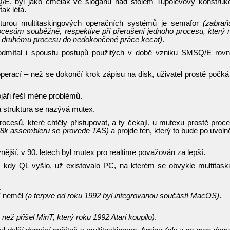
E, byl jako čmelák ve sloganu nad stolem Tupolevovy konstruk
tak létá.
kturou multitaskingových operačních systémů je semafor
(zabraň
rocesům souběžně, respektive při přerušení jednoho procesu, který
lí druhému procesu do nedokončené práce kecat)
.
odmítal i spoustu postupů použitých v době vzniku SMSQ/E rov
perací – než se dokončí krok zápisu na disk, uživatel prostě počk
vojáři řeší méne problémů.
á struktura se nazývá mutex.
cesů, které chtěly přistupovat, a ty čekají, u mutexu prostě proc
68k assembleru se provede TAS)
a projde ten, který to bude po uvoln
vnější, v 90. letech byl mutex pro realtime považován za lepší.
, kdy QL vyšlo, už existovalo PC, na kterém se obvykle multitask
.
87 neměl
(a terpve od roku 1992 byl integrovanou součástí MacOS)
.
 než přišel MinT, který roku 1992 Atari koupilo)
.