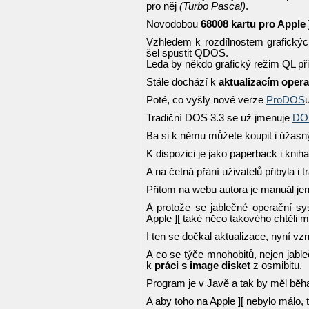
pro něj
(Turbo Pascal)
.
Novodobou
68008 kartu pro Apple 
Vzhledem k rozdílnostem grafickýc
šel spustit QDOS.
Leda by někdo grafický režim QL př
Stále dochází k
aktualizacím oper
Poté, co vyšly nové verze
ProDOS
Tradiční DOS 3.3 se už jmenuje
DO
Ba si k němu můžete koupit i úžas
K dispozici je jako paperback i knih
A na četná přání uživatelů přibyla i t
Přitom na webu autora je manuál jen
A protože se jablečné operační 
Apple ][ také něco takového chtěli 
I ten se dočkal aktualizace, nyní vz
A co se týče mnohobitů, nejen jable
k
práci s image disket
z osmibitu.
Program je v Javě a tak by měl běh
A aby toho na Apple ][ nebylo málo, 