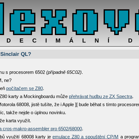
ADECIMÁLNÍ 
 Sinclair QL?
ormu s procesorem 6502
(případně 65C02)
.
M, ne?
oveň
počítačem se Z80
.
í Z80 karty a Mockingboardu může
přehrávat hudbu ze ZX Spectra
.
torola 68008, jistě tušíte, že i Apple ][ bude běhat s tímto procesor
víc, takže nejde o úplnou novinku.
že karta využít.
 cros-makro-assembler pro 6502/68000
.
ů využití 68008 karty je
emulace Z80 a spouštění CP/M
a progra