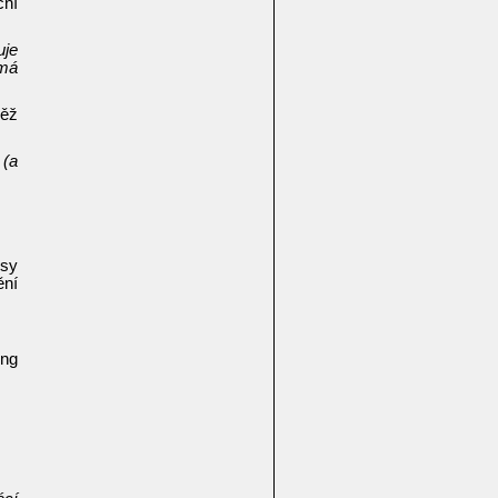
ční
uje
 má
něž
á
(a
esy
ění
ing