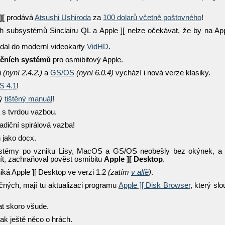
][
prodává
Atsushi Ushiroda
za
100 dolarů včetně poštovného
!
h subsystémů Sinclairu QL a Apple ][ nelze očekávat, že by na Ap
idal do moderní videokarty
VidHD
.
ačních systémů
pro osmibitový Apple.
u
(nyní 2.4.2.)
a
GS/OS
(nyní 6.0.4)
vychází i nová verze klasiky.
S 4.1
!
ný
tištěný manuál
!
a s tvrdou vazbou.
radiční spirálová vazba!
 jako docx.
systémy po vzniku Lisy, MacOS a GS/OS neobešly bez okýnek, a
mít, zachraňoval pověst osmibitu
Apple ][ Desktop
.
niká Apple ][ Desktop ve verzi 1.2
(zatím
v alfě
)
.
čných, mají tu aktualizaci programu
Apple ][ Disk Browser
, který slo
at skoro všude.
tak ještě něco o hrách.