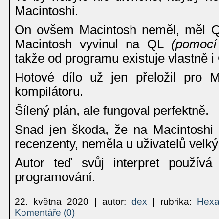
Macintoshi.
On ovšem Macintosh neměl, měl QL
Macintosh vyvinul na QL
(pomocí
takže od programu existuje vlastně i
Hotové dílo už jen přeložil pro 
kompilátoru.
Šílený plán, ale fungoval perfektně.
Snad jen škoda, že na Macintoshi 
recenzenty, neměla u uživatelů velk
Autor teď svůj interpret používá
programování.
22. května 2020
| autor:
dex
| rubrika:
Hexa
Komentáře (0)