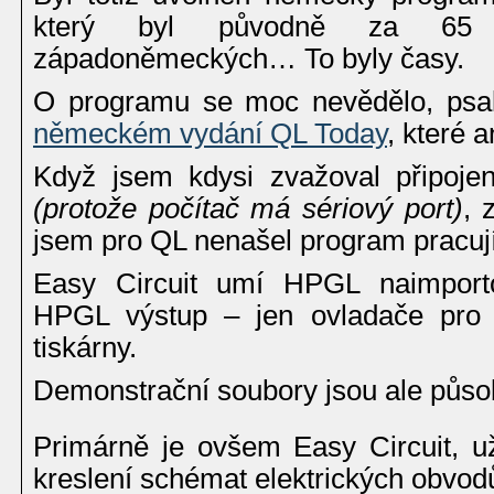
který byl původně za 65 m
západoněmeckých… To byly časy.
O programu se moc nevědělo, psa
německém vydání QL Today
, které a
Když jsem kdysi zvažoval připoje
(protože počítač má sériový port)
, 
jsem pro QL nenašel program pracuj
Easy Circuit umí HPGL naimporto
HPGL výstup – jen ovladače pro j
tiskárny.
Demonstrační soubory jsou ale půso
Primárně je ovšem Easy Circuit, u
kreslení schémat elektrických obvod