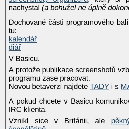
nachystal
(a bohužel ne úplně dokonč
Dochované části programového balík
tu:
kalendář
diář
V Basicu.
A protože publikace screenshotů vzb
programu zase pracovat.
Novou betaverzi najdete
TADY
i s
M
A pokud chcete v Basicu komuniko
IRC klienta.
Vznikl sice v Británii, ale
pěkn
španělštině
.