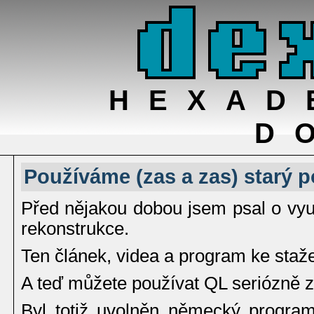
HEXAD
D
Používáme (zas a zas) starý p
Před nějakou dobou jsem psal o využ
rekonstrukce.
Ten článek, videa a program ke staž
A teď můžete používat QL seriózně z
Byl totiž uvolněn německý progr