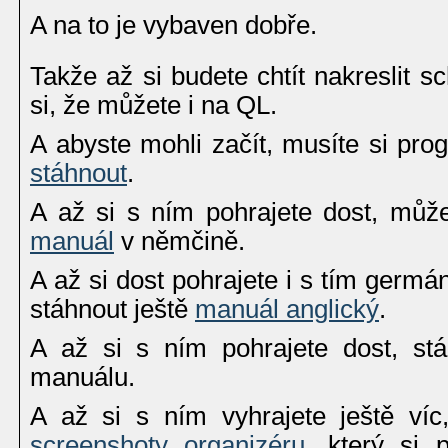
A na to je vybaven dobře.
Takže až si budete chtít nakreslit 
si, že můžete i na QL.
A abyste mohli začít, musíte si pr
stáhnout
.
A až si s ním pohrajete dost, mů
manuál
v němčině.
A až si dost pohrajete i s tím ger
stáhnout ještě
manuál anglický
.
A až si s ním pohrajete dost, st
manuálu.
A až si s ním vyhrajete ještě ví
screenshoty organizéru
, který si 