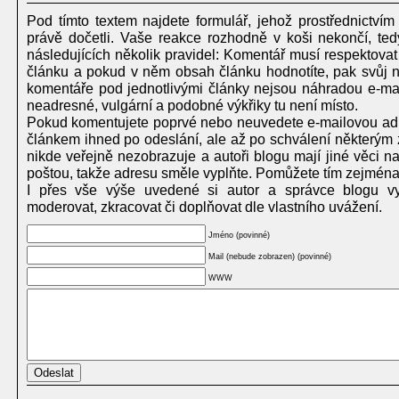
Pod tímto textem najdete formulář, jehož prostřednictvím
právě dočetli. Vaše reakce rozhodně v koši nekončí, te
následujících několik pravidel: Komentář musí respektovat
článku a pokud v něm obsah článku hodnotíte, pak svůj ná
komentáře pod jednotlivými články nejsou náhradou e-mailu
neadresné, vulgární a podobné výkřiky tu není místo.
Pokud komentujete poprvé nebo neuvedete e-mailovou adr
článkem ihned po odeslání, ale až po schválení některým 
nikde veřejně nezobrazuje a autoři blogu mají jiné věci 
poštou, takže adresu směle vyplňte. Pomůžete tím zejména
I přes vše výše uvedené si autor a správce blogu vy
moderovat, zkracovat či doplňovat dle vlastního uvážení.
Jméno (povinné)
Mail (nebude zobrazen) (povinné)
WWW