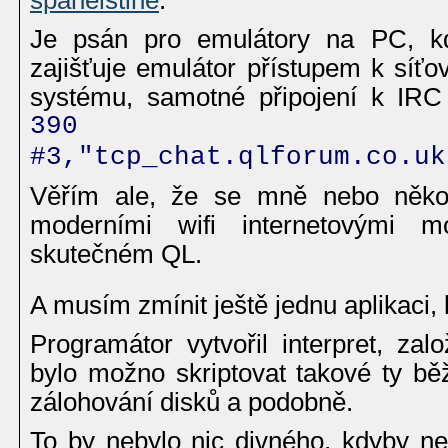
Je psán pro emulátory na PC, kde
zajišťuje emulátor přístupem k síť
systému, samotné připojení k IRC 
390 OP
#3,"tcp_chat.qlforum.co.uk
Věřím ale, že se mně nebo něko
moderními wifi internetovými 
skutečném QL.
A musím zmínit ještě jednu aplikaci,
Programátor vytvořil interpret, za
bylo možno skriptovat takové ty bě
zálohování disků a podobně.
To by nebylo nic divného, kdyby neš