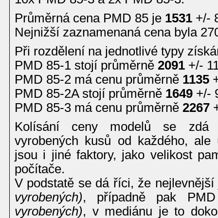
Průměrná cena PMD 85 je
1531
+/- 
Nejnižší zaznamenaná cena byla 270
Při rozdělení na jednotlivé typy získ
PMD 85-1 stojí průměrně
2091
+/- 1
PMD 85-2 má cenu průměrně
1135
+
PMD 85-2A stojí průměrně
1649
+/- 
PMD 85-3 má cenu průměrně
2267
+
Kolísání ceny modelů se zdá 
vyrobených kusů od každého, ale
jsou i jiné faktory, jako velikost p
počítače.
V podstatě se dá říci, že nejlevněj
vyrobených)
, případně pak PM
vyrobených)
, v mediánu je to do