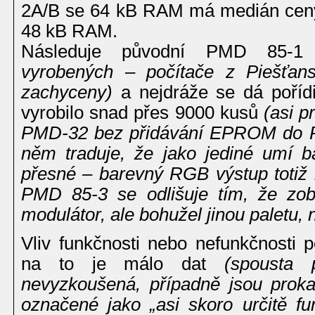
2A/B se 64 kB RAM má medián ceny
48 kB RAM.
Následuje původní PMD 85-
vyrobených – počítače z Piešťans
zachyceny)
a nejdráže se dá poříd
vyrobilo snad přes 9000 kusů
(asi p
PMD-32 bez přidávání EPROM do R
něm traduje, že jako jediné umí b
přesné – barevný RGB výstup totiž
PMD 85-3 se odlišuje tím, že zob
modulátor, ale bohužel jinou paletu,
Vliv funkčnosti nebo nefunkčnosti p
na to je málo dat
(spousta 
nevyzkoušená, případně jsou prokaz
označené jako „asi skoro určitě f