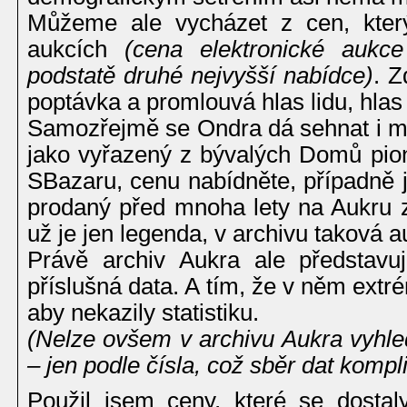
Můžeme ale vycházet z cen, kter
aukcích
(cena elektronické aukc
podstatě druhé nejvyšší nabídce)
. Z
poptávka a promlouvá hlas lidu, hlas
Samozřejmě se Ondra dá sehnat i m
jako vyřazený z bývalých Domů pio
SBazaru, cenu nabídněte, případně 
prodaný před mnoha lety na Aukru za
už je jen legenda, v archivu taková a
Právě archiv Aukra ale představu
příslušná data. A tím, že v něm extré
aby nekazily statistiku.
(Nelze ovšem v archivu Aukra vyhle
– jen podle čísla, což sběr dat kompli
Použil jsem ceny, které se dosta