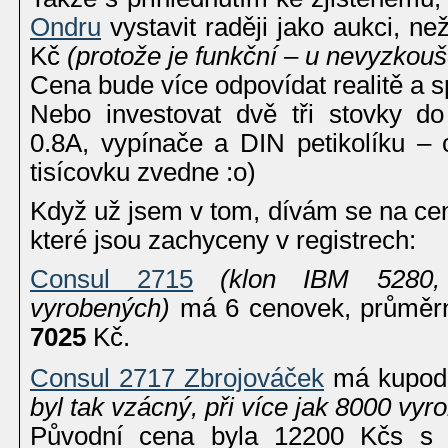
Ondru
vystavit raději jako aukci, ne
Kč
(protože je funkční – u nevyzkou
Cena bude více odpovídat realitě a sp
Nebo investovat dvě tři stovky d
0.8A, vypínače a DIN petikolíku – 
tisícovku zvedne :o)
Když už jsem v tom, dívám se na cen
které jsou zachyceny v registrech:
Consul 2715
(klon IBM 5280,
vyrobených)
má 6 cenovek, průměr
7025
Kč.
Consul 2717 Zbrojováček
má kupodi
byl tak vzácný, při více jak 8000 vy
Původní cena byla 12200 Kčs s