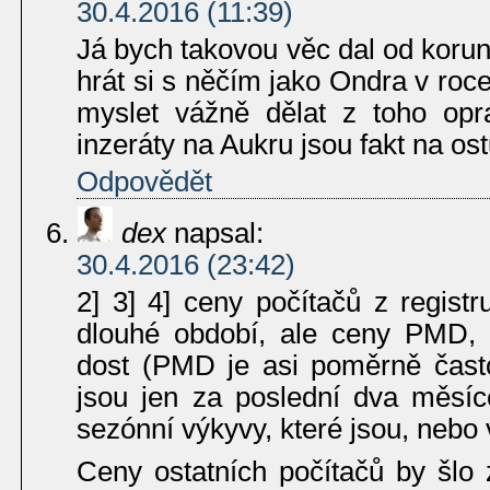
30.4.2016 (11:39)
Já bych takovou věc dal od koruny
hrát si s něčím jako Ondra v ro
myslet vážně dělat z toho opr
inzeráty na Aukru jsou fakt na os
Odpovědět
dex
napsal:
30.4.2016 (23:42)
2] 3] 4] ceny počítačů z regist
dlouhé období, ale ceny PMD, i
dost (PMD je asi poměrně čast
jsou jen za poslední dva měsíc
sezónní výkyvy, které jsou, nebo 
Ceny ostatních počítačů by šlo z