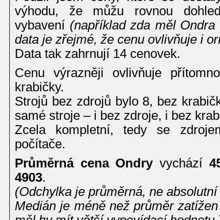
výhodu, že můžu rovnou dohled
vybavení
(například zda měl Ondra z
data je zřejmé, že cenu ovlivňuje i or
Data tak zahrnují 14 cenovek.
Cenu výrazněji ovlivňuje přítomn
krabičky.
Strojů bez zdrojů bylo 8, bez krabičk
samé stroje – i bez zdroje, i bez krab
Zcela kompletní, tedy se zdroje
počítače.
Průměrná cena Ondry
vychází
4
4903
.
(Odchylka je průměrná, ne absolutní 
Medián je méně než průměr zatížen
měl by mít větší vypovídací hodnotu.