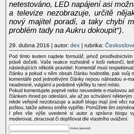
netestováno, LED napájení asi možná 
a televize nezobrazuje, určitě něja
nový majitel poradí, a taky chybí m
problém tady na Aukru dokoupit“)
.
29. dubna 2016
| autor:
dex
| rubrika:
Českoslov
Pod tímto textem najdete formulář, jehož prostřednictvím
právě dočetli. Vaše reakce rozhodně v koši nekončí, te
následujících několik pravidel: Komentář musí respektovat
článku a pokud v něm obsah článku hodnotíte, pak svůj ná
komentáře pod jednotlivými články nejsou náhradou e-mailu
neadresné, vulgární a podobné výkřiky tu není místo.
Pokud komentujete poprvé nebo neuvedete e-mailovou adr
článkem ihned po odeslání, ale až po schválení některým 
nikde veřejně nezobrazuje a autoři blogu mají jiné věci 
poštou, takže adresu směle vyplňte. Pomůžete tím zejména
I přes vše výše uvedené si autor a správce blogu vy
moderovat, zkracovat či doplňovat dle vlastního uvážení.
Jméno (povinné)