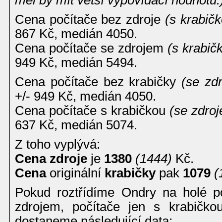
Cena počítače bez zdroje
(s krabič
867 Kč, medián 4050.
Cena počítače se zdrojem
(s krabič
949 Kč, medián 5494.
Cena počítače bez krabičky
(se zd
+/- 949 Kč, medián 4050.
Cena počítače s krabičkou
(se zdro
637 Kč, medián 5074.
Z toho vyplývá:
Cena zdroje
je
1380
(1444)
Kč.
Cena
originální
krabičky
pak
1079
(
Pokud roztřídíme Ondry na holé po
zdrojem, počítače jen s krabičko
dostaneme následující data: