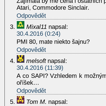
Zajímala by mě cena i ostatních 
Atari, Commodore Sinclair.
Odpovědět
Mixal11
napsal:
30.4.2016 (0:24)
PMI 80, mate niekto šajnu?
Odpovědět
melsoft
napsal:
30.4.2016 (11:39)
A co SAPI? Vzhledem k možným 
oříšek…
Odpovědět
Tom M.
napsal: