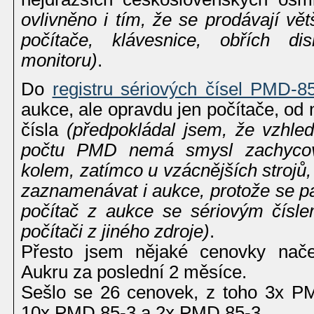
ovlivněno i tím, že se prodávají vě
počítače, klávesnice, obřích di
monitoru)
.
Do
registru sériových čísel PMD-8
aukce, ale opravdu jen počítače, od
čísla
(předpokládal jsem, že vzhl
počtu PMD nemá smysl zachycova
kolem, zatímco u vzácnějších strojů
zaznamenávat i aukce, protože se p
počítač z aukce se sériovým čísl
počítači z jiného zdroje)
.
Přesto jsem nějaké cenovky nače
Aukru za poslední 2 měsíce.
Sešlo se 26 cenovek, z toho 3x P
10x PMD 85-3 a 2x PMD 85-3.