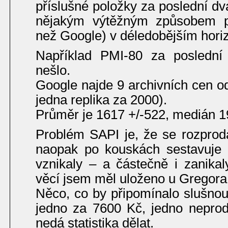
příslušné položky za poslední dv
nějakým výtěžným způsobem pr
než Google) v déledobějším horiz
Například PMI-80 za poslední
nešlo.
Google najde 9 archivních cen o
jedna replika za 2000).
Průměr je 1617 +/-522, medián 1
Problém SAPI je, že se rozpro
naopak po kouskách sestavuje 
vznikaly – a částečně i zanika
věcí jsem měl uloženo u Gregora 
Něco, co by připomínalo slušnou
jedno za 7600 Kč, jedno nepro
nedá statistika dělat.