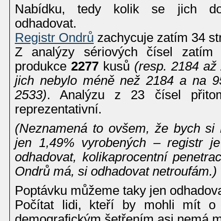
Nabídku, tedy kolik se jich d
odhadovat.
Registr Ondrů
zachycuje zatím 34 str
Z analýzy sériových čísel zatím
produkce
2277
kusů
(resp. 2184 až 
jich nebylo méně než 2184 a na 9
2533)
. Analýzu z 23 čísel přit
reprezentativní.
(Neznamená to ovšem, že bych si 
jen 1,49% vyrobených – registr je
odhadovat, kolikaprocentní penetra
Ondrů má, si odhadovat netroufám.)
Poptávku můžeme taky jen odhadova
Počítat lidi, kteří by mohli mít
demografickým šetřením asi nemá m