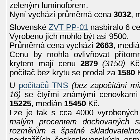
zeleným luminoforem.
Nyní vychází průměrná cena
3032
, 
Slovenské
ZVT PP-01
nasbíralo 6 c
Vyrobeno jich mohlo být asi 9500.
Průměrná cena vychází
2663
, medi
Cenu by mohla ovlivňovat přítomn
krytem mají cenu
2879
(3150)
Kč,
počítač bez krytu se prodal za
1580
K
U
počítačů TNS
(bez započítání m
16)
se čtyřmi známými cenovkami 
15225
, medián
15450
Kč.
Lze je tak s cca 4000 vyrobenýc
malým procentem dochovaných str
rozměrům a špatné skladovatelnos
nejdražších československých osm