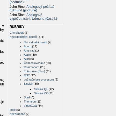
(podruhé)
John Rine
:
Analogový počítač
Edmund (podruhé)
John Rine
:
Analogové
výpočetnictví: Edmund (část I.)
ž v
RUBRIKY
dby
Chorobopis
(3)
Hexadecimální doupě
(371)
ete
8bit virtuální realita
(4)
Acorn
(12)
Amstrad
(1)
ebo
Apple
(59)
Atari
(6)
tač
Československo
(50)
Commodore
(23)
Enterprise (Elan)
(11)
MSX
(27)
bu,
počítače bez procesoru
(6)
utí
Sinclair
(85)
Sinclair QL
(42)
Sinclair ZX
(21)
Sord
(6)
uje
Thomson
(11)
VideoCast
(64)
Indie
(5)
Nezařazené
(2)
oho