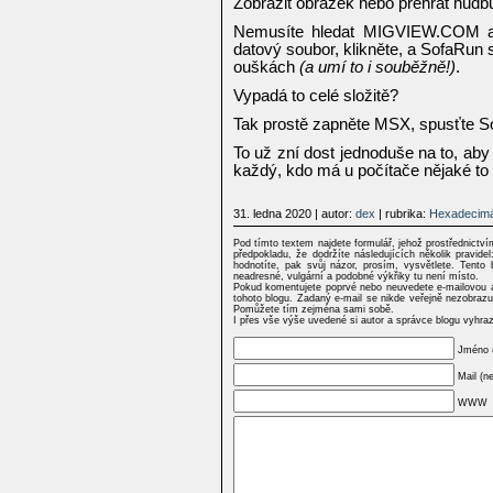
Zobrazit obrázek nebo přehrát hudb
Nemusíte hledat MIGVIEW.COM an
datový soubor, klikněte, a SofaRun 
ouškách
(a umí to i souběžně!)
.
Vypadá to celé složitě?
Tak prostě zapněte MSX, spusťte Sof
To už zní dost jednoduše na to, ab
každý, kdo má u počítače nějaké to 
31. ledna 2020
| autor:
dex
| rubrika:
Hexadecimá
Pod tímto textem najdete formulář, jehož prostřednictv
předpokladu, že dodržíte následujících několik pravi
hodnotíte, pak svůj názor, prosím, vysvětlete. Tento 
neadresné, vulgární a podobné výkřiky tu není místo.
Pokud komentujete poprvé nebo neuvedete e-mailovou a
tohoto blogu. Zadaný e-mail se nikde veřejně nezobrazu
Pomůžete tím zejména sami sobě.
I přes vše výše uvedené si autor a správce blogu vyhra
Jméno 
Mail (n
WWW