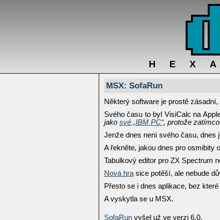
HEX
MSX: SofaRun
Některý software je prostě zásadní, s
Svého času to byl VisiCalc na Apple
jako
své „IBM PC“
, protože zatímco
Jenže dnes není svého času, dnes j
A řekněte, jakou dnes pro osmibity o
Tabulkový editor pro ZX Spectrum n
Nová hra
sice potěší, ale nebude dů
Přesto se i dnes aplikace, bez které
A vyskytla se u MSX.
SofaRun
vyšel už ve verzi 6.0.