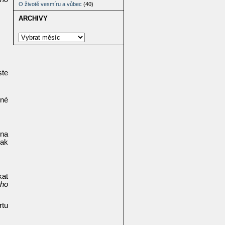
O životě vesmíru a vůbec
(40)
ARCHIVY
ste
jné
 na
jak
kat
ého
rtu