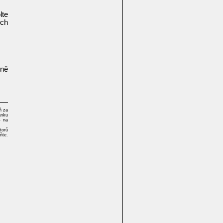
lte
ich
lně
ň za
ánku
- na
torů
ňte.