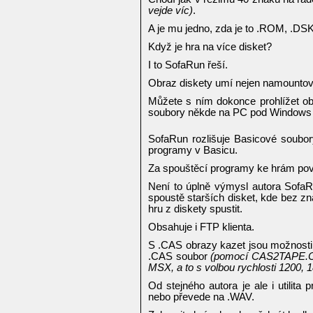
vejde víc)
.
A je mu jedno, zda je to .ROM, .D
Když je hra na více disket?
I to SofaRun řeší.
Obraz diskety umí nejen namountovat a
Můžete s ním dokonce prohlížet obs
soubory někde na PC pod Windows z
SofaRun rozlišuje Basicové soubor
programy v Basicu.
Za spouštěcí programy ke hrám pova
Není to úplně výmysl autora SofaR
spoustě starších disket, kde bez zn
hru z diskety spustit.
Obsahuje i FTP klienta.
S .CAS obrazy kazet jsou možnosti 
.CAS soubor
(pomocí CAS2TAPE.
MSX, a to s volbou rychlosti 1200, 
Od stejného autora je ale i utilita
nebo převede na .WAV.