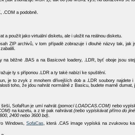
SK, .COM a podobně.
 použít jako virtuální disketu, ale i uložit na reálnou disketu.
ah ZIP archivů, v tom případě zobrazuje i dlouhé názvy tak, jak j
abalili.
y na běžné .BAS a na Basicové loadery, .LDR, byť oboje jsou ste
žuje ty s příponou .LDR a ty také nabízí ke spuštění.
un, je to zvyk z mnohem dřívejších dob a .LDR soubory najdete i
alosti toho, že jdou nahrát normálně z Basicu, budete marně dumat, 
širší, SofaRun je umí nahrát
(pomocí LOADCAS.COM)
nebo vypís
COM)
na kazetu, a z té pak nahrávat
(nebo vypískávat přímo do jin
1800, 2400 nebo 3600 bd)
.
 pro Windows,
SofaCas
, která .CAS image vypíská na zvukovou ka