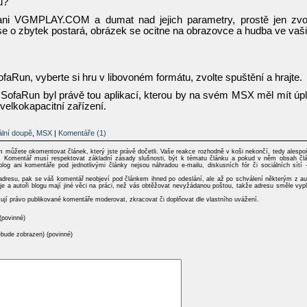
u?
i VGMPLAY.COM a dumat nad jejich parametry, prostě jen zvo
se o zbytek postará, obrázek se ocitne na obrazovce a hudba ve vaš
aRun, vyberte si hru v libovoném formátu, zvolte spuštění a hrajte.
y SofaRun byl právě tou aplikací, kterou by na svém MSX měl mít úp
velkokapacitní zařízení.
lní doupě
,
MSX
|
Komentáře (1)
ím můžete okomentovat článek, který jste právě dočetli. Vaše reakce rozhodně v koši nekončí, tedy alespo
del: Komentář musí respektovat základní zásady slušnosti, být k tématu článku a pokud v něm obsah čl
blog ani komentáře pod jednotlivými články nejsou náhradou e-mailu, diskusních fór či sociálních sítí 
dresu, pak se váš komentář neobjeví pod článkem ihned po odeslání, ale až po schválení některým z au
je a autoři blogu mají jiné věci na práci, než vás obtěžovat nevyžádanou poštou, takže adresu směle vypl
zují právo publikované komentáře moderovat, zkracovat či doplňovat dle vlastního uvážení.
(povinné)
ebude zobrazen) (povinné)