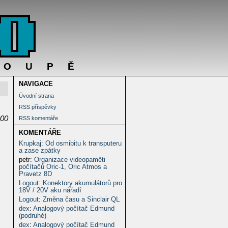
DOUPĚ
NAVIGACE
Úvodní strana
RSS příspěvky
800
RSS komentáře
KOMENTÁŘE
Krupkaj
:
Od osmibitu k transputeru
a zase zpátky
petr
:
Organizace videopaměti
počítačů Oric-1, Oric Atmos a
Pravetz 8D
Logout
:
Konektory akumulátorů pro
18V / 20V aku nářadí
Logout
:
Změna času a Sinclair QL
dex
:
Analogový počítač Edmund
(podruhé)
dex
:
Analogový počítač Edmund