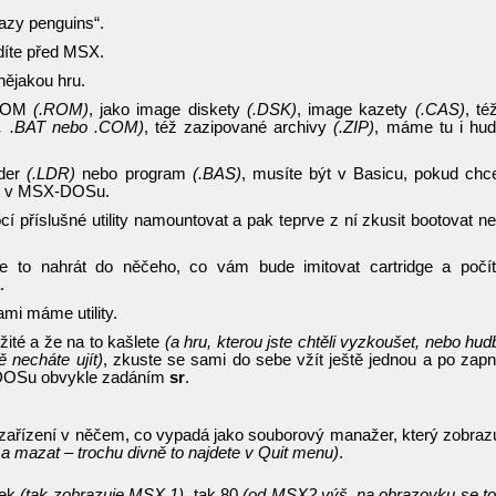
lazy penguins“.
díte před MSX.
 nějakou hru.
 ROM
(.ROM)
, jako image diskety
(.DSK)
, image kazety
(.CAS)
, té
R, .BAT nebo .COM)
, též zazipované archivy
(.ZIP)
, máme tu i hu
ader
(.LDR)
nebo program
(.BAS)
, musíte být v Basicu, pokud chc
ýt v MSX-DOSu.
 příslušné utility namountovat a pak teprve z ní zkusit bootovat n
to nahrát do něčeho, co vám bude imitovat cartridge a počí
.
ami máme utility.
ožité a že na to kašlete
(a hru, kterou jste chtěli vyzkoušet, nebo hud
tě necháte ujít)
, zkuste se sami do sebe vžít ještě jednou a po zapn
-DOSu obvykle zadáním
sr
.
zařízení v něčem, co vypadá jako souborový manažer, který zobraz
 a mazat – trochu divně to najdete v Quit menu)
.
dek
(tak zobrazuje MSX 1)
, tak 80
(od MSX2 výš, na obrazovku se t