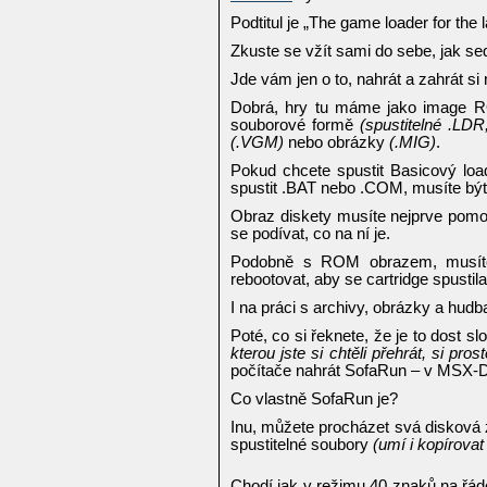
Podtitul je „The game loader for the 
Zkuste se vžít sami do sebe, jak se
Jde vám jen o to, nahrát a zahrát si
Dobrá, hry tu máme jako image
souborové formě
(spustitelné .LD
(.VGM)
nebo obrázky
(.MIG)
.
Pokud chcete spustit Basicový lo
spustit .BAT nebo .COM, musíte b
Obraz diskety musíte nejprve pomocí
se podívat, co na ní je.
Podobně s ROM obrazem, musíte 
rebootovat, aby se cartridge spustila
I na práci s archivy, obrázky a hudb
Poté, co si řeknete, že je to dost sl
kterou jste si chtěli přehrát, si pros
počítače nahrát SofaRun – v MSX
Co vlastně SofaRun je?
Inu, můžete procházet svá disková 
spustitelné soubory
(umí i kopírovat
Chodí jak v režimu 40 znaků na řá