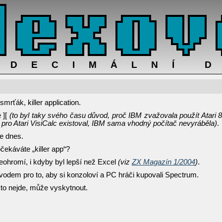
ADECIMÁLNÍ 
mrťák, killer application.
 ][
(to byl taky svého času důvod, proč IBM zvažovala použít Atari 
 pro Atari VisiCalc existoval, IBM sama vhodný počítač nevyráběla)
.
e dnes.
čekáváte „killer app“?
eohromí, i kdyby byl lepší než Excel
(viz
ZX Magazín 1/2004
)
.
vodem pro to, aby si konzoloví a PC hráči kupovali Spectrum.
 to nejde, může vyskytnout.