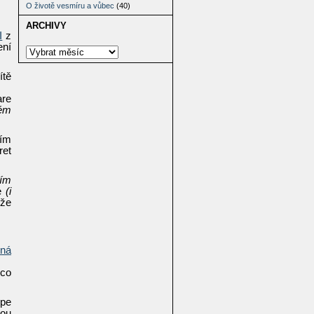
O životě vesmíru a vůbec
(40)
ARCHIVY
I
z
ení
ítě
are
vém
ním
ret
tím
ce
(i
 že
rná
ěco
épe
vou