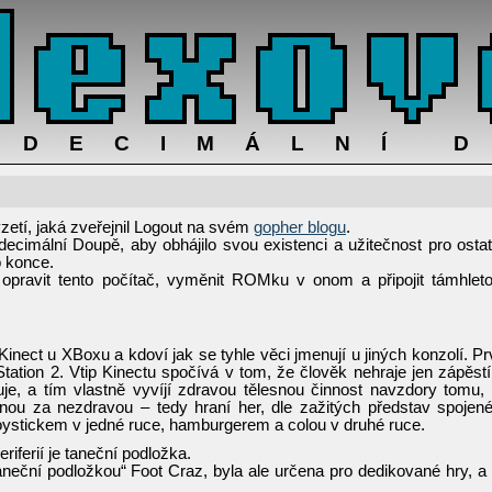
ADECIMÁLNÍ 
zetí, jaká zveřejnil Logout na svém
gopher blogu
.
adecimální Doupě, aby obhájilo svou existenci a užitečnost pro ostat
o konce.
opravit tento počítač, vyměnit ROMku v onom a připojit támhlet
inect u XBoxu a kdoví jak se tyhle věci jmenují u jiných konzolí. Pr
tation 2. Vtip Kinectu spočívá v tom, že člověk nehraje jen zápěst
je, a tím vlastně vyvíjí zdravou tělesnou činnost navzdory tomu,
ou za nezdravou – tedy hraní her, dle zažitých představ spojen
 joystickem v jedné ruce, hamburgerem a colou v druhé ruce.
iferií je taneční podložka.
 „taneční podložkou“ Foot Craz, byla ale určena pro dedikované hry, a