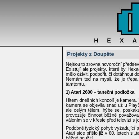
HEX
Projekty z Doupěte
Nejsou to zrovna novoroční předsev
Existují ale projekty, které by Hex
mělo oživit, podpořit, či dotáhnout d
Nemám teď na mysli, že je třeba 
tamtomu.
1) Atari 2600 – taneční podložka
Hitem dnešních konzolí je kamera. K
kamera se objevila snad už u PlayS
ale celým tělem, hýbe se, poskaku
provozuje činnost běžně považovan
válením se v křesle před televizí s
Podobně fyzický pohyb vyžadující per
Atari sice přišlo již v 80. letech s
běžné použití.