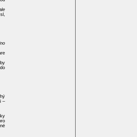
ale
sl,
dno
are
 by
 do
chý
i –
áky
pro
žné