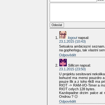
logout
napsal:
23.1.2015 (10:43)
Setsakra ambiciozní seznam.
na gopherlogu, tak vlastní ser
Odpovědět
Sillicon
napsal:
23.1.2015 (23:50)
U projektu sesitovani nekolik
bohuzel ma mensi pouzdro a 
pouze 8k a z toho 4kB ma pri
RIOT -> RAM-I/O-Timer a ma 
RIOT celych 128 bytes.
Kazdopadne drzim palce at n
Ondrou ? 🙂
Odpovědět