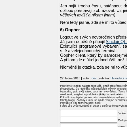
Jen najít trochu času, natáhnout d
oblibou přestávají zobrazovat. Už j
věšných lovišť a nikam jinam)
.
Není tedy jasné, zda se mi to vůbec 
6) Gopher
Logout ve svých novoročních předse
Já jsem úspěšně připojil
Sinclair QL 
Existující programové vybavení, sa
sítě a velejednoduchý terminál.
Gopher client, který by samozřejmě
A přitom jde o úkol jednodušší, ne
Nicméně je otázka, zda se mi to vůb
22. ledna 2015
| autor:
dex
| rubrika:
Hexadecimá
Pod tímto textem najdete formulář, jehož prostřednictv
předpokladu, že dodržíte následujících několik pravi
hodnotíte, pak svůj názor, prosím, vysvětlete. Tento 
neadresné, vulgární a podobné výkřiky tu není místo.
Pokud komentujete poprvé nebo neuvedete e-mailovou a
tohoto blogu. Zadaný e-mail se nikde veřejně nezobrazu
Pomůžete tím zejména sami sobě.
I přes vše výše uvedené si autor a správce blogu vyhra
Jméno 
Mail (n
WWW