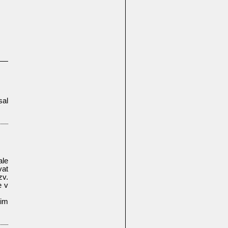
sal
ale
vat
zv.
e v
tim