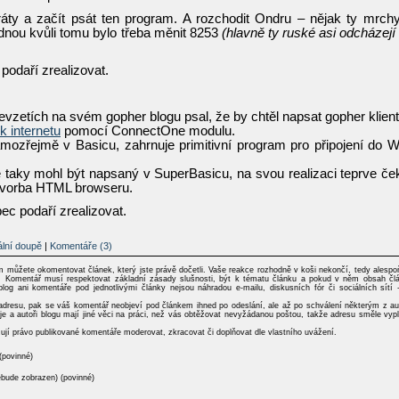
ráty a začít psát ten program. A rozchodit Ondru – nějak ty mrch
ednou kvůli tomu bylo třeba měnit 8253
(hlavně ty ruské asi odcházejí
podaří zrealizovat.
vzetích na svém gopher blogu psal, že by chtěl napsat gopher klient
k internetu
pomocí ConnectOne modulu.
mozřejmě v Basicu, zahrnuje primitivní program pro připojení do W
 taky mohl být napsaný v SuperBasicu, na svou realizaci teprve če
ž tvorba HTML browseru.
ec podaří zrealizovat.
lní doupě
|
Komentáře (3)
ím můžete okomentovat článek, který jste právě dočetli. Vaše reakce rozhodně v koši nekončí, tedy alespo
del: Komentář musí respektovat základní zásady slušnosti, být k tématu článku a pokud v něm obsah čl
blog ani komentáře pod jednotlivými články nejsou náhradou e-mailu, diskusních fór či sociálních sítí 
dresu, pak se váš komentář neobjeví pod článkem ihned po odeslání, ale až po schválení některým z au
je a autoři blogu mají jiné věci na práci, než vás obtěžovat nevyžádanou poštou, takže adresu směle vypl
zují právo publikované komentáře moderovat, zkracovat či doplňovat dle vlastního uvážení.
(povinné)
ebude zobrazen) (povinné)