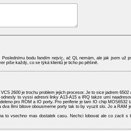
 Poslednímu bodu fandím nejvíc, ač QL nemám, ale jak jsem už p
ver píše každý, co se týká klientů je ticho po pěšině.
a VCS 2600 je trochu problem jejich procesor. Je to sice jadrem 6502 
odnesly to vyssi adresni linky A13-A15 a IRQ takze umi naadreso
deleno pro ROM a IO porty. Pro periferie je tam IO chip MOS6532 t
dva 8mi bitove obousmerne porty tak to by vyuzit slo. Jo a RAM j
a to vsechno mas dostatek casu. Nechci lobovat ale co zacit s 