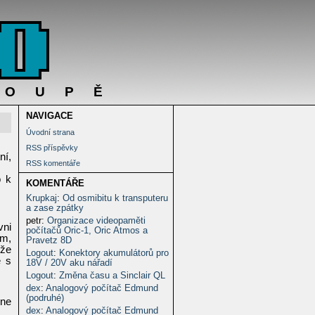
DOUPĚ
NAVIGACE
Úvodní strana
RSS příspěvky
ní,
RSS komentáře
o k
KOMENTÁŘE
Krupkaj
:
Od osmibitu k transputeru
a zase zpátky
petr
:
Organizace videopaměti
vni
počítačů Oric-1, Oric Atmos a
ím,
Pravetz 8D
 že
Logout
:
Konektory akumulátorů pro
é s
18V / 20V aku nářadí
Logout
:
Změna času a Sinclair QL
dex
:
Analogový počítač Edmund
(podruhé)
 ne
dex
:
Analogový počítač Edmund