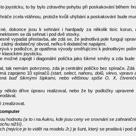
to joysticku, to by bylo zdravého pohybu při poskakování během hr
, hráče zcela vtáhnou, protože kvůli uhýbání a poskakování bude mu
né, dokonce jsou k sehnání i hardpady za několik tisíc korun, 
nektorem se dá sehnat i pod dvě stovky.
esně vypadat přestavba, ale zdá se, že jednotlivá pole fungují opra
 zádný dodatečný obvod, neřku-li dodatečné napájení.
krývá v podložce, je opatřena vývody směřujícími k jednotlivým polí
 klasickém joysticku.
e možné zapojit i diagonální políčka jako šikmé směry a zda bude
al, tak nemám potvrzeno, zda je centrální políčko bez spínače. Zdá
k má zapojeno 10 spínačů
(start, select, nahoru, dolů, vlevo, vpravo 
čená buď šikmými šipkami, nebo většinou spíše O, X, čtvereč
by někdo dříve úpravu realizoval, nebo že by podložky upravené
prodával.
 zrealizovat.
l computer
akou hodnotu
(a to i na Aukru, kde jsou ceny ve srovnání se zahraničn
rochu nižší)
.
ích
(nejvíce je to vidět na modelu Jr.)
je šunt, který se prodává i pod 