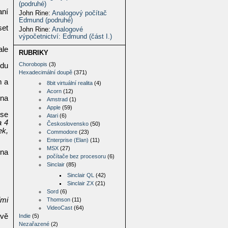
(podruhé)
aní
John Rine
:
Analogový počítač
Edmund (podruhé)
set
John Rine
:
Analogové
výpočetnictví: Edmund (část I.)
ale
RUBRIKY
Chorobopis
(3)
vdu
Hexadecimální doupě
(371)
m a
8bit virtuální realita
(4)
Acorn
(12)
 na
Amstrad
(1)
Apple
(59)
 se
Atari
(6)
a 4
Československo
(50)
ek,
Commodore
(23)
Enterprise (Elan)
(11)
MSX
(27)
 na
počítače bez procesoru
(6)
Sinclair
(85)
Sinclair QL
(42)
Sinclair ZX
(21)
Sord
(6)
ími
Thomson
(11)
VideoCast
(64)
dvě
Indie
(5)
Nezařazené
(2)