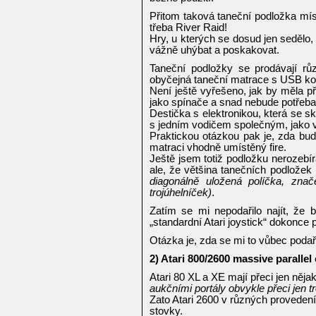
Přitom taková taneční podložka mís
třeba River Raid!
Hry, u kterých se dosud jen sedělo
vážně uhýbat a poskakovat.
Taneční podložky se prodávají růz
obyčejná taneční matrace s USB ko
Není ještě vyřešeno, jak by měla př
jako spínače a snad nebude potřeba
Destička s elektronikou, která se s
s jedním vodičem společným, jako v
Praktickou otázkou pak je, zda bud
matraci vhodně umístěný fire.
Ještě jsem totiž podložku nerozebír
ale, že většina tanečních podlože
diagonálně uložená políčka, zna
trojúhelníček)
.
Zatím se mi nepodařilo najít, že 
„standardní Atari joystick“ dokonce 
Otázka je, zda se mi to vůbec podaří
2) Atari 800/2600 massive paralle
Atari 80 XL a XE mají přeci jen něj
aukčními portály obvykle přeci jen t
Zato Atari 2600 v různých proveden
stovky.