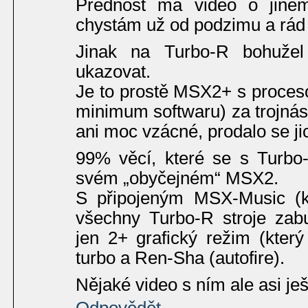
Přednost má video o jiném
chystám už od podzimu a rád 
Jinak na Turbo-R bohuže
ukazovat.
Je to prostě MSX2+ s proceso
minimum softwaru) za trojnás
ani moc vzácné, prodalo se ji
99% věcí, které se s Turbo-
svém „obyčejném“ MSX2.
S připojeným MSX-Music (k
všechny Turbo-R stroje zab
jen 2+ grafický režim (kter
turbo a Ren-Sha (autofire).
Nějaké video s ním ale asi je
Odpovědět