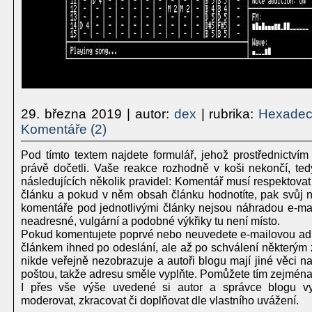
29. března 2019
| autor:
dex
| rubrika:
Hexadec
Komentáře (2)
Pod tímto textem najdete formulář, jehož prostřednictvím
právě dočetli. Vaše reakce rozhodně v koši nekončí, te
následujících několik pravidel: Komentář musí respektovat
článku a pokud v něm obsah článku hodnotíte, pak svůj ná
komentáře pod jednotlivými články nejsou náhradou e-mailu
neadresné, vulgární a podobné výkřiky tu není místo.
Pokud komentujete poprvé nebo neuvedete e-mailovou adr
článkem ihned po odeslání, ale až po schválení některým 
nikde veřejně nezobrazuje a autoři blogu mají jiné věci 
poštou, takže adresu směle vyplňte. Pomůžete tím zejména
I přes vše výše uvedené si autor a správce blogu vy
moderovat, zkracovat či doplňovat dle vlastního uvážení.