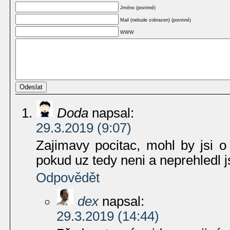
Jméno (povinné)
Mail (nebude zobrazen) (povinné)
WWW
Doda
napsal:
29.3.2019 (9:07)
Zajimavy pocitac, mohl by jsi o
pokud uz tedy neni a neprehledl 
Odpovědět
dex
napsal:
29.3.2019 (14:44)