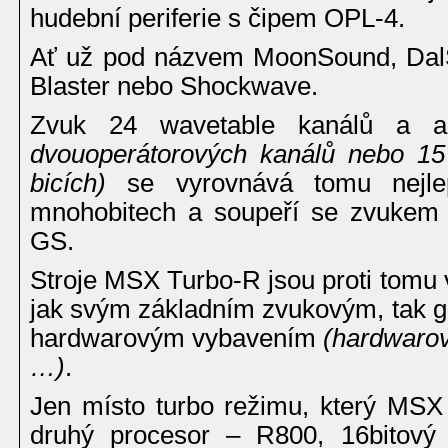
hudební periferie s čipem OPL-4.
Ať už pod názvem MoonSound, Dal
Blaster nebo Shockwave.
Zvuk 24 wavetable kanálů a
dvouoperátorových kanálů nebo 15
bicích)
se vyrovnává tomu nejle
mnohobitech a soupeří se zvukem 
GS.
Stroje MSX Turbo-R jsou proti tomu 
jak svým základním zvukovým, tak g
hardwarovým vybavením
(hardwarov
…)
.
Jen místo turbo režimu, který MSX 
druhý procesor – R800, 16bitový