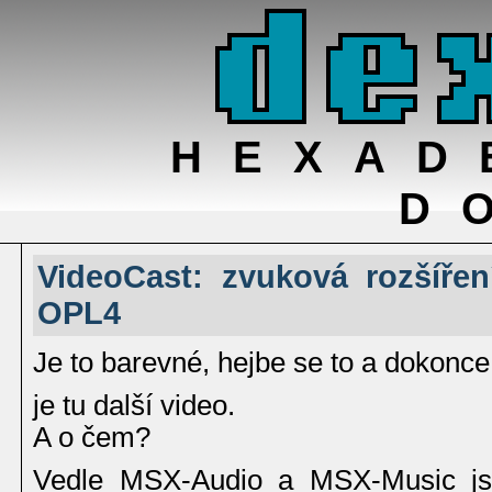
HEXAD
D
VideoCast: zvuková rozšíře
OPL4
Je to barevné, hejbe se to a dokonce 
je tu další video.
A o čem?
Vedle MSX-Audio a MSX-Music js