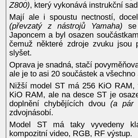
Z800)
, který vykonává instrukční sa
Mají ale i spoustu nectností, doc
(převzatý z nástrojů Yamaha)
se 
Japoncem a byl osazen součástkami
čemuž některé zdroje zvuku jsou 
slyšet.
Oprava je snadná, stačí povyměňova
ale je to asi 20 součástek a všechn
Nižší model ST má 256 KiO RAM, 
KiO RAM, ale na desce ST je osazen
doplnění chybějících dvou
(a pár 
zdvojnásobí.
Model ST má taky vyvedeny klas
kompozitní video, RGB, RF výstup.